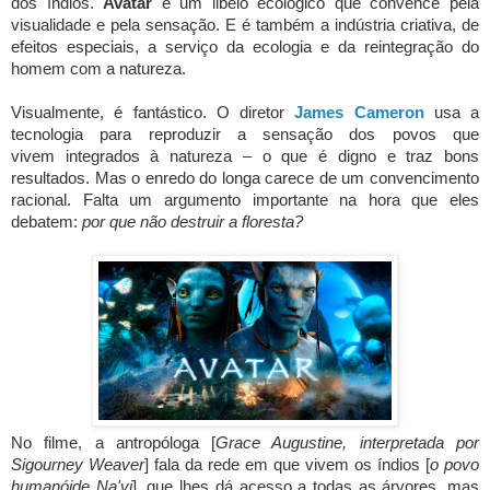
dos índios.
Avatar
é um libelo ecológico que convence pela
visualidade e pela sensação. E é também a indústria criativa, de
efeitos especiais, a serviço da ecologia e da reintegração do
homem com a natureza.
Visualmente, é fantástico. O diretor
James Cameron
usa a
tecnologia para reproduzir a sensação dos povos que
vivem
integrados à natureza – o que é digno e traz bons
resultados. Mas o enredo do longa carece de um convencimento
racional. Falta um argumento importante na hora que eles
debatem:
por que não destruir a floresta?
No filme, a antropóloga [
Grace Augustine, interpretada por
Sigourney Weaver
] fala da rede em que vivem os índios [
o povo
humanóide Na'vi
], que lhes dá acesso a todas as árvores, mas