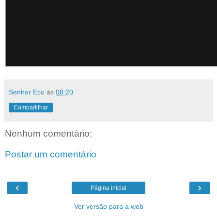
Senhor Eco
às
08:20
Compartilhar
Nenhum comentário:
Postar um comentário
‹
›
Página inicial
Ver versão para a web