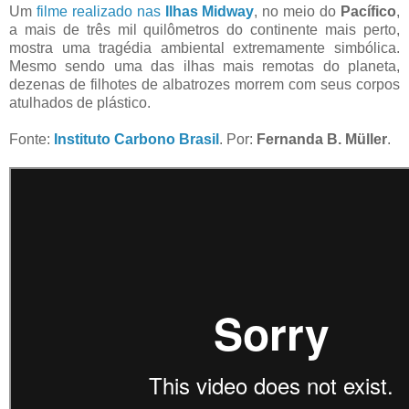
Um
filme realizado nas
Ilhas Midway
, no meio do
Pacífico
,
a mais de três mil quilômetros do continente mais perto,
mostra uma tragédia ambiental extremamente simbólica.
Mesmo sendo uma das ilhas mais remotas do planeta,
dezenas de filhotes de albatrozes morrem com seus corpos
atulhados de plástico.
Fonte:
Instituto Carbono Brasil
. Por:
Fernanda B. Müller
.