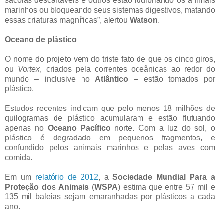
sacolas descartáveis e outros estão ludibriando os animais
marinhos ou bloqueando seus sistemas digestivos, matando
essas criaturas magníficas”, alertou
Watson
.
Oceano de plástico
O nome do projeto vem do triste fato de que os cinco giros,
ou
Vortex
, criados pela correntes oceânicas ao redor do
mundo – inclusive no
Atlântico
– estão tomados por
plástico.
Estudos recentes indicam que pelo menos 18 milhões de
quilogramas de plástico acumularam e estão flutuando
apenas no
Oceano Pacífico
norte. Com a luz do sol, o
plástico é degradado em pequenos fragmentos, e
confundido pelos animais marinhos e pelas aves com
comida.
Em um
relatório de 2012
, a
Sociedade Mundial Para a
Proteção dos Animais
(
WSPA
) estima que entre 57 mil e
135 mil baleias sejam emaranhadas por plásticos a cada
ano.