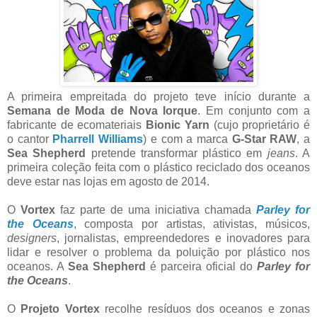
A primeira empreitada do projeto teve início durante a
Semana de Moda de Nova Iorque
. Em conjunto com a
fabricante de ecomateriais
Bionic Yarn
(cujo proprietário é
o cantor
Pharrell Williams
) e com a marca
G-Star RAW
, a
Sea Shepherd
pretende transformar plástico em
jeans
. A
primeira coleção feita com o plástico reciclado dos oceanos
deve estar nas lojas em agosto de 2014.
O
Vortex
faz parte de uma iniciativa chamada
Parley for
the Oceans
, composta por artistas, ativistas, músicos,
designers
, jornalistas, empreendedores e inovadores para
lidar e resolver o problema da poluição por plástico nos
oceanos. A
Sea Shepherd
é parceira oficial do
Parley for
the Oceans
.
O
Projeto Vortex
recolhe resíduos dos oceanos e zonas