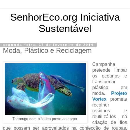
SenhorEco.org Iniciativa
Sustentável
segunda-feira, 17 de fevereiro de 2014
Moda, Plástico e Reciclagem
Campanha
pretende limpar
os oceanos e
transformar
plástico em
moda.
Projeto
Vortex
promete
recolher
resíduos e
reutilizá-los na
Tartaruga com plástico preso ao corpo.
criação de fios
que possam ser aproveitados na confecção de roupas.