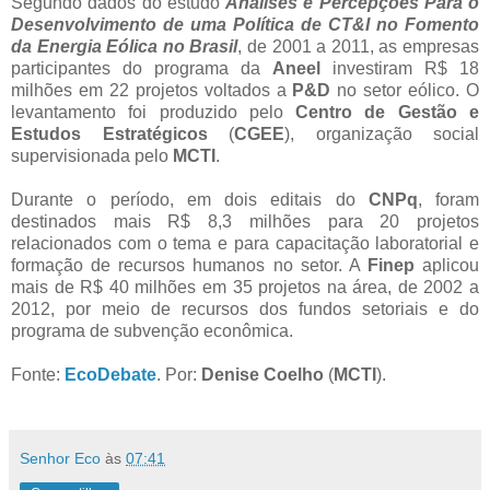
Segundo dados do estudo
Análises e Percepções Para o
Desenvolvimento de uma Política de CT&I no Fomento
da Energia Eólica no Brasil
, de 2001 a 2011, as empresas
participantes do programa da
Aneel
investiram R$ 18
milhões em 22 projetos voltados a
P&D
no setor eólico. O
levantamento foi produzido pelo
Centro de Gestão e
Estudos Estratégicos
(
CGEE
), organização social
supervisionada pelo
MCTI
.
Durante o período, em dois editais do
CNPq
, foram
destinados mais R$ 8,3 milhões para 20 projetos
relacionados com o tema e para capacitação laboratorial e
formação de recursos humanos no setor. A
Finep
aplicou
mais de R$ 40 milhões em 35 projetos na área, de 2002 a
2012, por meio de recursos dos fundos setoriais e do
programa de subvenção econômica.
Fonte:
EcoDebate
. Por:
Denise Coelho
(
MCTI
).
Senhor Eco
às
07:41