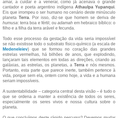
amar, a cuidar e a venerar, como já acenava o grande
cantador e poeta argentino indígena
Athaulpa Yupanqui
.
Eis que irrompeu o ser humano no cenário deste minúsculo
planeta
Terra
. Por isso, diz-se que homem se deriva de
humusa
: terra boa e fértil; ou
adamah
em hebraico bíblico: o
filho e a filha da terra arável e fecunda.
Todo esse processo da gestação da vida seria impossível
se não existisse todo o substrato físico-químico (a escala de
Medeneleiev
) que se formou no coração das grandes
estrelas vermelhas, há bilhões de anos, que explodindo,
lançaram tais elementos em todas as direções, criando as
galáxias, as estrelas, os planetas, a
Terra
e nós mesmos.
Portanto, esta parte que parece inerte, também pertence à
vida, porque sem ela, ontem como hoje, a vida e a humana
seriam impossíveis.
A sustentabilidade – categoria central desta visão – é tudo o
que se ordena a manter a existência de todos os seres,
especialmente os seres vivos e nossa cultura sobre o
planeta.
O que concluímos deste rápido percurso? Devemos mudar