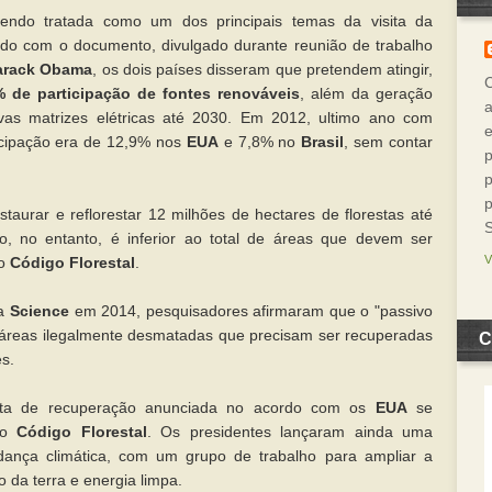
endo tratada como um dos principais temas da visita da
rdo com o documento, divulgado durante reunião de trabalho
arack Obama
, os dois países disseram que pretendem atingir,
 de participação de fontes renováveis
, além da geração
a
ivas matrizes elétricas até 2030. Em 2012, ultimo ano com
ticipação era de 12,9% nos
EUA
e 7,8% no
Brasil
, sem contar
p
p
p
aurar e reflorestar 12 milhões de hectares de florestas até
, no entanto, é inferior ao total de áreas que devem ser
 o
Código Florestal
.
ta
Science
em 2014, pesquisadores afirmaram que o "passivo
e áreas ilegalmente desmatadas que precisam ser recuperadas
C
es.
ta de recuperação anunciada no acordo com os
EUA
se
 do
Código Florestal
. Os presidentes lançaram ainda uma
udança climática, com um grupo de trabalho para ampliar a
o da terra e energia limpa.