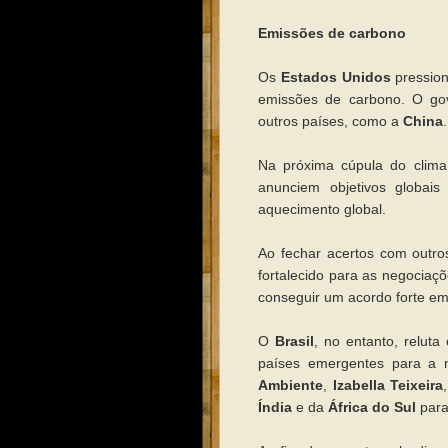
Emissões de carbono
Os
Estados Unidos
pressio
emissões de carbono. O gov
outros países, como a
China
Na próxima cúpula do cli
anunciem objetivos globai
aquecimento global.
Ao fechar acertos com outro
fortalecido para as negociaçõ
conseguir um acordo forte e
O
Brasil
, no entanto, reluta
países emergentes para a
Ambiente
,
Izabella Teixeira
Índia
e da
África do Sul
para