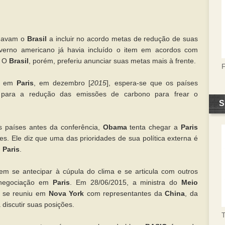
navam o
Brasil
a incluir no acordo metas de redução de suas
erno americano já havia incluído o item em acordos com
. O
Brasil
, porém, preferiu anunciar suas metas mais à frente.
ma em
Paris
, em dezembro [
2015
], espera-se que os países
s para a redução das emissões de carbono para frear o
S
s países antes da conferência,
Obama
tenta chegar a
Paris
es. Ele diz que uma das prioridades de sua política externa é
m
Paris
.
 em se antecipar à cúpula do clima e se articula com outros
 negociação em
Paris
. Em 28/06/2015, a ministra do
Meio
, se reuniu em
Nova York
com representantes da
China
, da
 discutir suas posições.
T