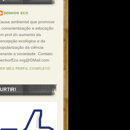
SENHOR ECO
Causa ambiental que promove
 conscientização e educação
em prol do aumento da
ercepção ecológica e da
opularização da ciência
erante a sociedade. Contato:
SenhorEco.org@GMail.com
VER MEU PERFIL COMPLETO
URTIR!