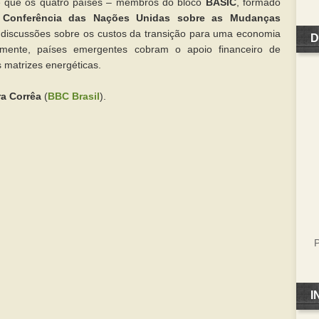
se que os quatro países – membros do bloco
BASIC
, formado
a
Conferência das Nações Unidas sobre as Mudanças
s
discussões sobre os custos da transição para uma economia
D
lmente, países emergentes cobram o apoio financeiro de
s matrizes energéticas.
a Corrêa
(
BBC Brasil
).
P
I