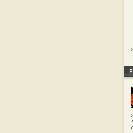
S
P
S
S
C