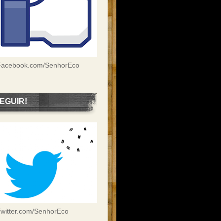
Facebook.com/SenhorEco
EGUIR!
witter.com/SenhorEco