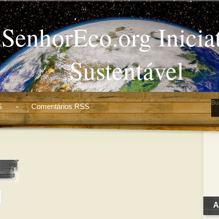
SenhorEco.org Inicia
Sustentável
S
Comentários RSS
A