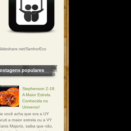
lideshare.net/SenhorEco
ostagens populares
Stephenson 2-18:
A Maior Estrela
Conhecida no
Universo!
e você acha que era a UY
cuti a maior estrela ou a VY
anis Majoris, saiba que não,