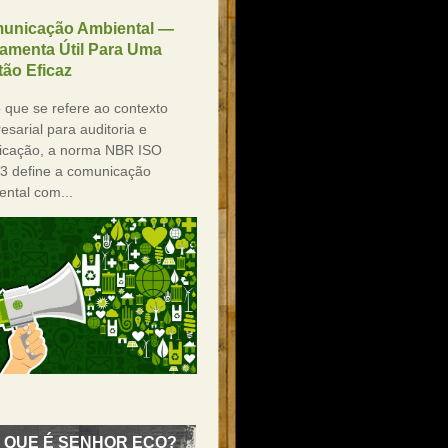
unicação Ambiental —
ramenta Útil Para Uma
ão Eficaz
 que se refere ao contexto
sarial para auditoria e
ificação, a norma NBR ISO
3 define a comunicação
ental com...
 QUE É SENHOR ECO?