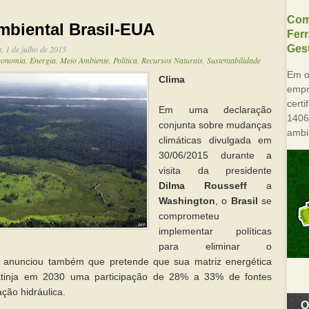
Com
biental Brasil-EUA
Fer
Gest
a, 1 de julho de 2015
conomia
,
Energia
,
Meio Ambiente
,
Política
,
Recursos Naturais
,
Sustentabilidade
Em o
Clima
empre
cert
Em uma declaração
1406
conjunta sobre mudanças
ambi
climáticas divulgada em
30/06/2015 durante a
visita da presidente
Dilma Rousseff
a
Washington
, o
Brasil
se
comprometeu
implementar políticas
para eliminar o
s anunciou também que pretende que sua matriz energética
) atinja em 2030 uma participação de 28% a 33% de fontes
ação hidráulica.
O