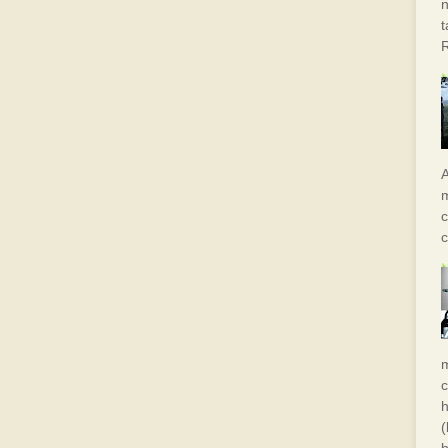
n
A
m
c
c
h
(