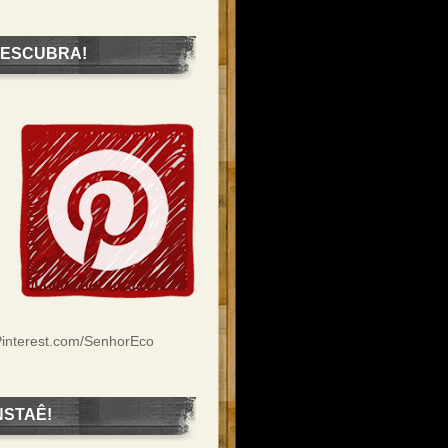
ESCUBRA!
interest.com/SenhorEco
NSTAÊ!