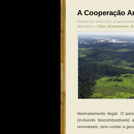
A Cooperação Am
Postado por
Senhor Eco
on quarta-feir
Marcadores:
Clima
,
Desmatamento
,
E
desmatamento ilegal. O paí
(incluindo biocombustíveis
renováveis, sem contar a ger