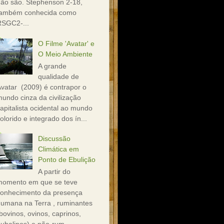
ão são. Stephenson 2-18,
também conhecida como
RSGC2-...
O Filme 'Avatar' e
O Meio Ambiente
A grande
qualidade de
vatar (2009) é contrapor o
undo cinza da civilização
apitalista ocidental ao mundo
olorido e integrado dos ín...
Discussão
Climática em
Ponto de Ebulição
A partir do
momento em que se teve
conhecimento da presença
umana na Terra , ruminantes
bovinos, ovinos, caprinos,