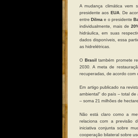
A mudança climática vem s
presidente aos
EUA
. De aco
entre
Dilma
e o presidente
B
individualmente, mais de
20%
hidráulica, em suas respect
dados disponíveis, essa par
as hidrelétricas.
O
Brasil
também promete rest
2030. A meta de restauração
recuperadas, de acordo com
Em artigo publicado na revis
ambiental" do país – total d
– soma 21 milhões de hectar
Não está claro como a me
relaciona com a previsão
iniciativa conjunta sobre m
cooperação bilateral sobre us