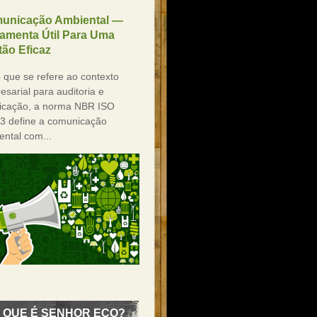
unicação Ambiental —
ramenta Útil Para Uma
ão Eficaz
 que se refere ao contexto
sarial para auditoria e
ificação, a norma NBR ISO
3 define a comunicação
ental com...
 QUE É SENHOR ECO?