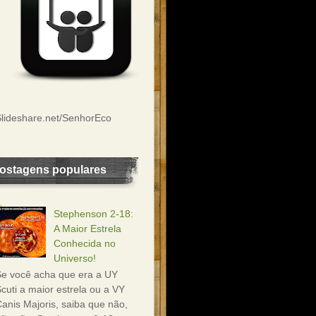
lideshare.net/SenhorEco
ostagens populares
Stephenson 2-18:
A Maior Estrela
Conhecida no
Universo!
e você acha que era a UY
cuti a maior estrela ou a VY
anis Majoris, saiba que não,