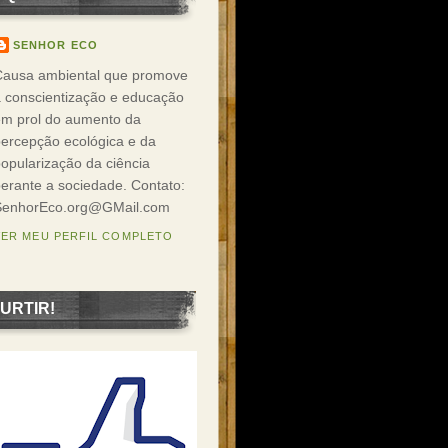
SENHOR ECO
Causa ambiental que promove
 conscientização e educação
em prol do aumento da
ercepção ecológica e da
opularização da ciência
erante a sociedade. Contato:
SenhorEco.org@GMail.com
VER MEU PERFIL COMPLETO
URTIR!