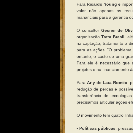
Para
Ricardo Young
é import
valor não apenas os recur
mananciais para a garantia d
O consultor
Gesner de Oliv
organização
Trata Brasil
, al
na captação, tratamento e di
para as ações. "O problema 
entanto, o custo de uma gra
Para ele é necessário que 
projetos e no financiamento à
Para
Arly de Lara Romêo
, 
redução de perdas é possíve
transferência de tecnologia
precisamos articular ações ef
O movimento tem quatro linha
•
Políticas públicas
: pressã