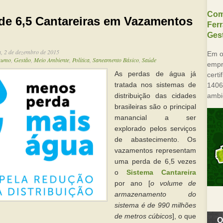
Com
rde 6,5 Cantareiras em Vazamentos
Fer
Gest
a, 2 de dezembro de 2015
Em o
sumo
,
Gestão
,
Meio Ambiente
,
Política
,
Saneamento Básico
,
Saúde
empre
As perdas de água já
cert
tratada nos sistemas de
1406
ambi
distribuição das cidades
brasileiras são o principal
manancial a ser
explorado pelos serviços
de abastecimento. Os
vazamentos representam
uma perda de 6,5 vezes
o
Sistema Cantareira
por ano [
o volume de
armazenamento do
sistema é de 990 milhões
de metros cúbicos
], o que
O