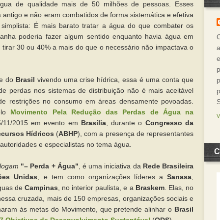
água de qualidade mais de 50 milhões de pessoas. Esses
antigo e não eram combatidos de forma sistemática e efetiva
 simplista: É mais barato tratar a água do que combater os
ranha poderia fazer algum sentido enquanto havia água em
 tirar 30 ou 40% a mais do que o necessário não impactava o
a
p
te do
Brasil
vivendo uma crise hídrica, essa é uma conta que
p
e perdas nos sistemas de distribuição não é mais aceitável
p
l de restrições no consumo em áreas densamente povoadas.
elo
Movimento Pela Redução das Perdas de Água na
5/11/2015 em evento em
Brasília
, durante o
Congresso da
ecursos Hídricos
(
ABHP
), com a presença de representantes
utoridades e especialistas no tema água.
C
logam
"– Perda + Água"
, é uma iniciativa da
Rede Brasileira
ões Unidas
, e tem como organizações líderes a
Sanasa
,
águas de
Campinas
, no interior paulista, e a
Braskem
. Elas, no
nessa cruzada, mais de 150 empresas, organizações sociais e
nharam às metas do Movimento, que pretende alinhar o
Brasil