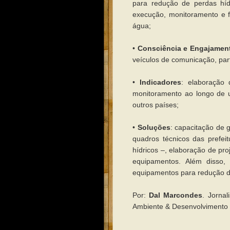
para redução de perdas híd
execução, monitoramento e f
água;
•
Consciência e Engajamen
veículos de comunicação, par
•
Indicadores
: elaboração 
monitoramento ao longo de 
outros países;
•
Soluções
: capacitação de 
quadros técnicos das prefe
hídricos –, elaboração de pr
equipamentos. Além disso,
equipamentos para redução de
Por:
Dal Marcondes
. Jornal
Ambiente & Desenvolvimento 