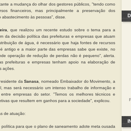
ante a mudança do olhar dos gestores públicos, "tendo como
sos financeiros, mas principalmente a preservação dos
D
o abastecimento às pessoas", disse.
eira
, que realizou um recente estudo sobre o tema para a
ém da decisão política das prefeituras e empresas que atuam
stribuição de água, é necessário que haja fontes de recursos
é antigo e a maior parte das empresas sabe que existe, no
nde operação de redução de perdas não é pequeno", alerta.
as prefeituras e empresas tenham apoio na elaboração de
s ações.
presidente da
Sanasa
, nomeado Embaixador do Movimento, a
l, mas será necessário um intenso trabalho de informação e
s entre empresas do setor. "Temos os melhores técnicos e
P
etivas que resultem em ganhos para a sociedade", explicou.
s de atuação:
I
o política para que o plano de saneamento adote meta ousada