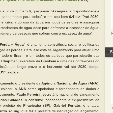
7
Objetivos de Desenvolvimento Sustentável
(
ODS
).
ial, o de número
6
, que prevê: "Assegurar a disponibilidade e
e saneamento para todos", e em seu item
6.4
diz: "Até 2030,
 eficiência do uso da água em todos os setores e assegurar
bastecimento de água doce para enfrentar a escassez de água,
o número de pessoas que sofrem com a escassez de água".
 Perda + Água"
é criar uma consciência social e política da
ão às perdas. Para isso está se organizando para atuar junto
S
m todo o
Brasil
, e em todos os partidos que participarão das
a Chapman
, executiva da
Braskem
e uma das porta-vozes do
ssão de longo prazo e o horizonte vai até 2030, tempo
DS
", explica.
ançamento o presidente da
Agência Nacional de Água
(
ANA
),
e colocou a
ANA
como apoiadora e fornecedora de dados e
Movimento;
Paulo Ferreira
, secretário nacional de saneamento
o das Cidades
; o consultor independente e ex-presidente da
o prefeito de
Piracicaba
(
SP
),
Gabriel Ferrato
; e o atual
T
ardo Young
, que fez a palestra de inspiração do lançamento.