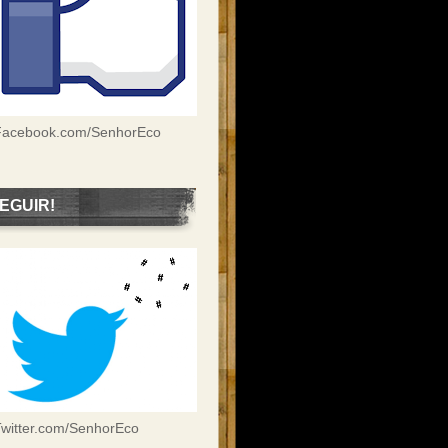
Facebook.com/SenhorEco
EGUIR!
witter.com/SenhorEco