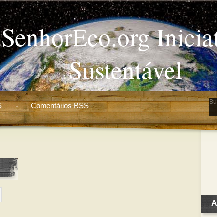
SenhorEco.org Inicia
Sustentável
S
Comentários RSS
A