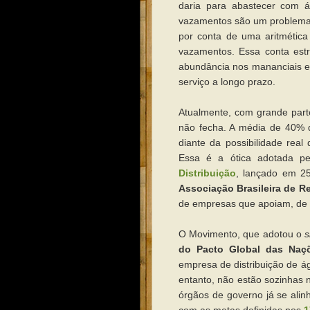
daria para abastecer com 
vazamentos são um problema 
por conta de uma aritmética
vazamentos. Essa conta est
abundância nos mananciais e
serviço a longo prazo.
Atualmente, com grande par
não fecha. A média de 40% d
diante da possibilidade rea
Essa é a ótica adotada p
Distribuição
, lançado em 2
Associação Brasileira de R
de empresas que apoiam, de a
O Movimento, que adotou o
s
do Pacto Global das Naç
empresa de distribuição de 
entanto, não estão sozinhas 
órgãos de governo já se ali