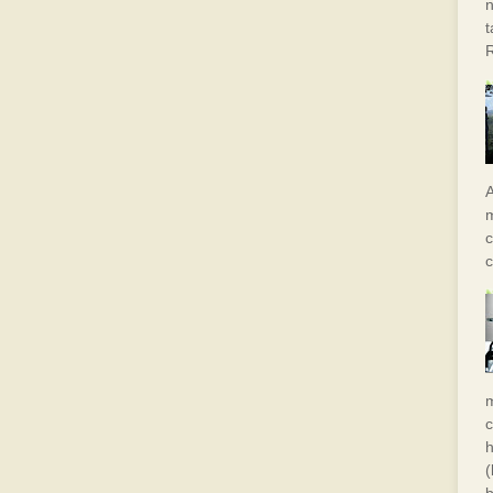
n
A
m
c
c
h
(