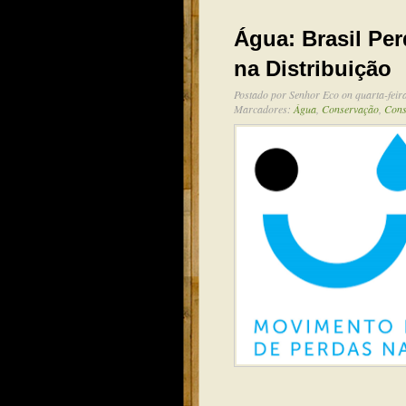
Água: Brasil Pe
na Distribuição
Postado por
Senhor Eco
on quarta-feir
Marcadores:
Água
,
Conservação
,
Con