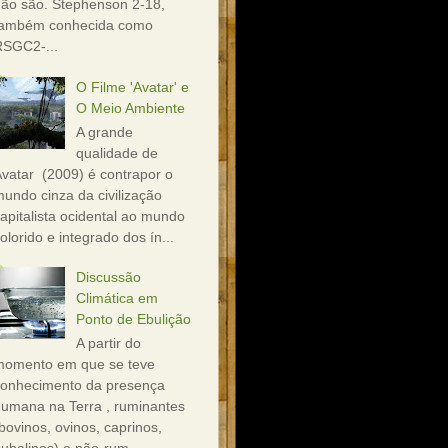
ão são. Stephenson 2-18,
também conhecida como
RSGC2-...
O Filme 'Avatar' e
O Meio Ambiente
A grande
qualidade de
vatar (2009) é contrapor o
undo cinza da civilização
apitalista ocidental ao mundo
olorido e integrado dos ín...
Discussão
Climática em
Ponto de Ebulição
A partir do
momento em que se teve
conhecimento da presença
umana na Terra , ruminantes
bovinos, ovinos, caprinos,