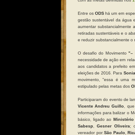
com as metas definidas nos
1
Entre os
ODS
há um em espec
gestão sustentável da água 
aumentar substancialmente a
retiradas sustentáveis e o a
e reduzir substancialmente 
O desafio do Movimento
"–
necessidade de ação em relaç
aos candidatos a prefeito e
eleições de 2016. Para
Soni
movimento, "essa é uma mi
estipulado pelas metas dos
O
Participaram do evento de l
Vicente Andreu Guillo
, qu
informações para balizar o 
básico, ligado ao
Ministéri
Sabesp
,
Gesner Oliveira
; 
vereador por
São Paulo
,
Ric