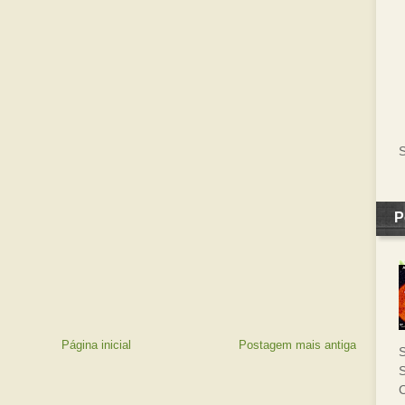
S
P
Página inicial
Postagem mais antiga
S
S
C