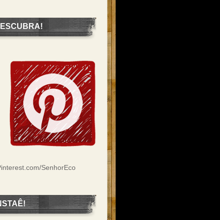
ESCUBRA!
interest.com/SenhorEco
NSTAÊ!