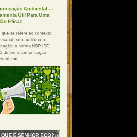
unicação Ambiental —
ramenta Útil Para Uma
ão Eficaz
 que se refere ao contexto
sarial para auditoria e
ificação, a norma NBR ISO
3 define a comunicação
ental com...
 QUE É SENHOR ECO?