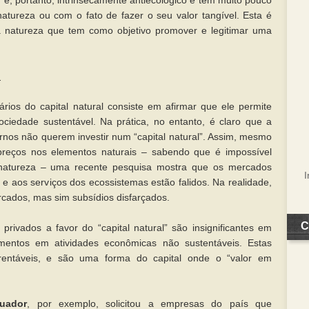
l” é, portanto, intrinsecamente antiecológico e tem muito pouco
atureza ou com o fato de fazer o seu valor tangível. Esta é
 natureza que tem como objetivo promover e legitimar uma
e
ários do capital natural consiste em afirmar que ele permite
ciedade sustentável. Na prática, no entanto, é claro que a
nos não querem investir num “capital natural”. Assim, mesmo
preços nos elementos naturais – sabendo que é impossível
a natureza – uma recente pesquisa mostra que os mercados
” e aos serviços dos ecossistemas estão falidos. Na realidade,
cados, mas sim subsídios disfarçados.
C
 privados a favor do “capital natural” são insignificantes em
entos em atividades econômicas não sustentáveis. Estas
rentáveis, e são uma forma do capital onde o “valor em
uador
, por exemplo, solicitou a empresas do país que