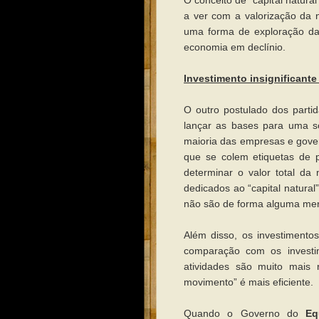
O conceito de “capital natura
a ver com a valorização da n
uma forma de exploração da
economia em declínio.
Investimento insignificant
O outro postulado dos partid
lançar as bases para uma so
maioria das empresas e gover
que se colem etiquetas de 
determinar o valor total d
dedicados ao “capital natural
não são de forma alguma mer
Além disso, os investimentos
comparação com os investim
atividades são muito mais 
movimento” é mais eficiente.
Quando o Governo do
Eq