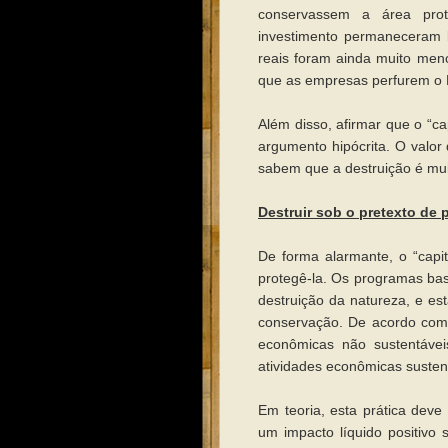
conservassem a área pr
investimento permaneceram b
reais foram ainda muito men
que as empresas perfurem o P
Além disso, afirmar que o “ca
argumento hipócrita. O valor 
sabem que a destruição é muit
Destruir sob o pretexto de 
De forma alarmante, o “capit
protegê-la. Os programas ba
destruição da natureza, e es
conservação. De acordo com a
econômicas não sustentávei
atividades econômicas susten
Em teoria, esta prática dev
um impacto líquido positivo 