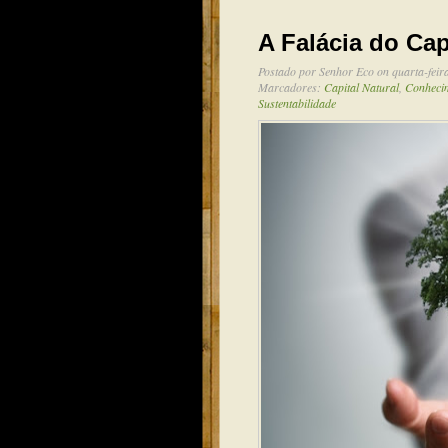
A Falácia do Cap
Postado por
Senhor Eco
on quarta-feir
Marcadores:
Capital Natural
,
Conheci
Sustentabilidade