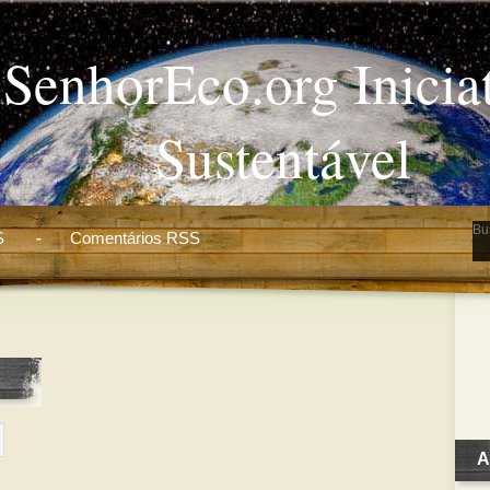
SenhorEco.org Inicia
Sustentável
S
Comentários RSS
A