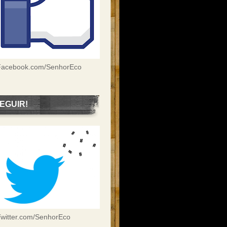
Facebook.com/SenhorEco
EGUIR!
witter.com/SenhorEco