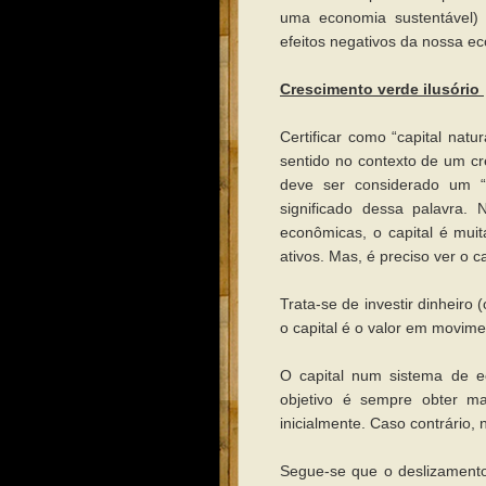
uma economia sustentável)
efeitos negativos da nossa e
Crescimento verde ilusório
Certificar como “capital na
sentido no contexto de um c
deve ser considerado um “ca
significado dessa palavra.
econômicas, o capital é mui
ativos. Mas, é preciso ver o
Trata-se de investir dinheiro
o capital é o valor em movim
O capital num sistema de ec
objetivo é sempre obter ma
inicialmente. Caso contrário, 
Segue-se que o deslizamento 