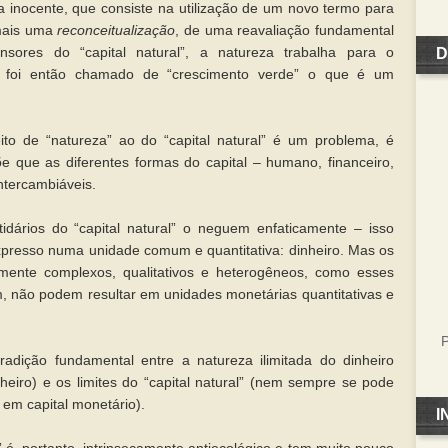
 inocente, que consiste na utilização de um novo termo para
 mais uma
reconceitualização
, de uma reavaliação fundamental
sores do “capital natural”, a natureza trabalha para o
D
sso foi então chamado de “crescimento verde” o que é um
to de “natureza” ao do “capital natural” é um problema, é
 que as diferentes formas do capital – humano, financeiro,
intercambiáveis.
idários do “capital natural” o neguem enfaticamente – isso
expresso numa unidade comum e quantitativa: dinheiro. Mas os
emente complexos, qualitativos e heterogêneos, como esses
não podem resultar em unidades monetárias quantitativas e
P
radição fundamental entre a natureza ilimitada do dinheiro
eiro) e os limites do “capital natural” (nem sempre se pode
” em capital monetário).
I