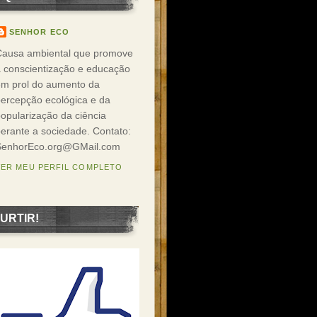
SENHOR ECO
Causa ambiental que promove
 conscientização e educação
em prol do aumento da
ercepção ecológica e da
opularização da ciência
erante a sociedade. Contato:
SenhorEco.org@GMail.com
VER MEU PERFIL COMPLETO
URTIR!