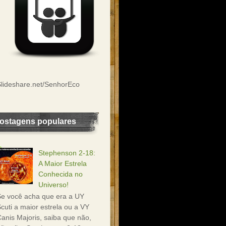
lideshare.net/SenhorEco
ostagens populares
Stephenson 2-18:
A Maior Estrela
Conhecida no
Universo!
e você acha que era a UY
cuti a maior estrela ou a VY
anis Majoris, saiba que não,