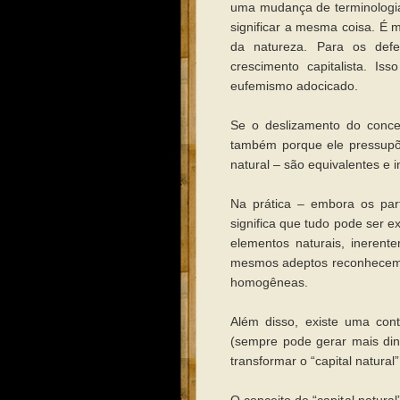
uma mudança de terminologia
significar a mesma coisa. É
da natureza. Para os defen
crescimento capitalista. I
eufemismo adocicado.
Se o deslizamento do concei
também porque ele pressupõe
natural – são equivalentes e 
Na prática – embora os part
significa que tudo pode ser 
elementos naturais, inerent
mesmos adeptos reconhecem, 
homogêneas.
Além disso, existe uma cont
(sempre pode gerar mais dinh
transformar o “capital natural