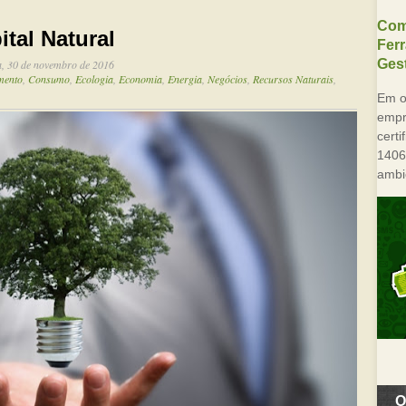
Com
ital Natural
Fer
Gest
a, 30 de novembro de 2016
mento
,
Consumo
,
Ecologia
,
Economia
,
Energia
,
Negócios
,
Recursos Naturais
,
Em o
empre
cert
1406
ambi
O