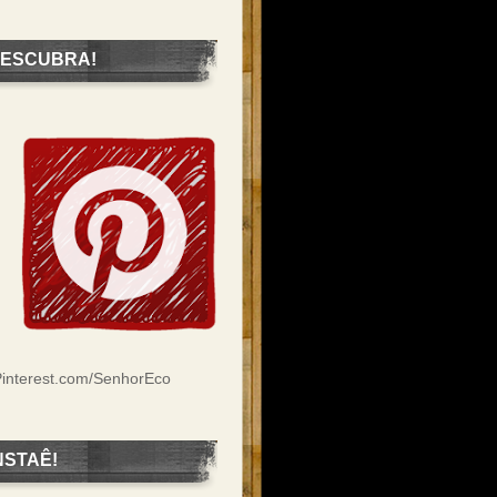
ESCUBRA!
interest.com/SenhorEco
NSTAÊ!