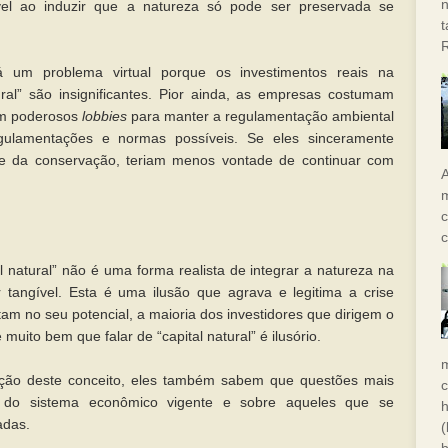
n
vel ao induzir que a natureza só pode ser preservada se
um problema virtual porque os investimentos reais na
ural” são insignificantes. Pior ainda, as empresas costumam
 em poderosos
lobbies
para manter a regulamentação ambiental
gulamentações e normas possíveis. Se eles sinceramente
de da conservação, teriam menos vontade de continuar com
A
m
c
c
al natural” não é uma forma realista de integrar a natureza na
 tangível. Esta é uma ilusão que agrava e legitima a crise
tam no seu potencial, a maioria dos investidores que dirigem o
muito bem que falar de “capital natural” é ilusório.
oção deste conceito, eles também sabem que questões mais
a do sistema econômico vigente e sobre aqueles que se
h
ladas.
(