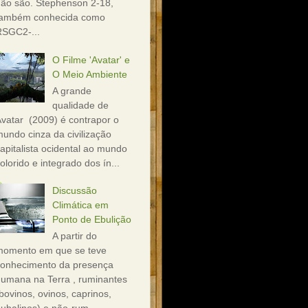
ão são. Stephenson 2-18,
também conhecida como
RSGC2-...
O Filme 'Avatar' e
O Meio Ambiente
A grande
qualidade de
vatar (2009) é contrapor o
undo cinza da civilização
apitalista ocidental ao mundo
olorido e integrado dos ín...
Discussão
Climática em
Ponto de Ebulição
A partir do
momento em que se teve
conhecimento da presença
umana na Terra , ruminantes
bovinos, ovinos, caprinos,