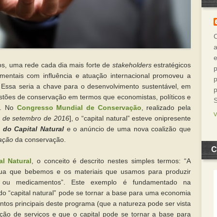
a
os, uma rede cada dia mais forte de
stakeholders
estratégicos
p
entais com influência e atuação internacional promoveu a
p
”. Essa seria a chave para o desenvolvimento sustentável, em
p
estões de conservação em termos que economistas, políticos e
m. No
Congresso Mundial de Conservação
, realizado pela
0 de setembro de 2016
], o “capital natural” esteve onipresente
 do Capital Natural
e o anúncio de uma nova coalizão que
zação
da conservação.
C
l Natural
, o conceito é descrito nestes simples termos: “A
a que bebemos e os materiais que usamos para produzir
s ou medicamentos”. Este exemplo é fundamentado na
do “capital natural” pode se tornar a base para uma economia
ntos principais deste programa (que a natureza pode ser vista
ção de serviços e que o capital pode se tornar a base para