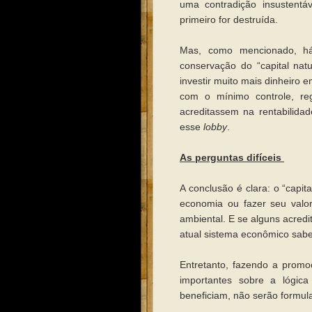
uma contradição insustentá
primeiro for destruída.
Mas, como mencionado, há 
conservação do “capital nat
investir muito mais dinheiro
com o mínimo controle, re
acreditassem na rentabilida
esse
lobby
.
As perguntas difíceis
A conclusão é clara: o “capit
economia ou fazer seu valor
ambiental. E se alguns acredi
atual sistema econômico sabe 
Entretanto, fazendo a prom
importantes sobre a lógic
beneficiam, não serão formu