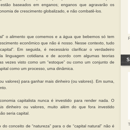
 estão baseados em enganos; enganos que agravarão os
conomia de crescimento globalizado, e não combatê-los.
tural” o alimento que comemos e a água que bebemos só tem
rescimento econômico que não é nosso. Nesse contexto, tudo
pital”. Em seguida, é necessário clarificar o verdadeiro
 Na linguagem cotidiana e de acordo com algumas teorias
S
tas vezes visto como um “estoque” ou como um conjunto de
 capital como um processo, uma dinâmica.
 (ou valores) para ganhar mais dinheiro (ou valores). Em suma,
ento.
onomia capitalista nunca é investido para render nada. O
is dinheiro ou valores, muito além do que fora investido
não seria capital.
T
do conceito de “natureza” para o de “capital natural” não é