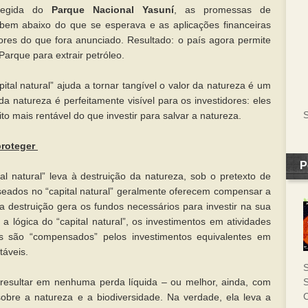
otegida do
Parque Nacional Yasuní
, as promessas de
em abaixo do que se esperava e as aplicações financeiras
ores do que fora anunciado. Resultado: o país agora permite
arque para extrair petróleo.
pital natural” ajuda a tornar tangível o valor da natureza é um
da natureza é perfeitamente visível para os investidores: eles
S
o mais rentável do que investir para salvar a natureza.
proteger
P
al natural” leva à destruição da natureza, sob o pretexto de
seados no “capital natural” geralmente oferecem compensar a
ta destruição gera os fundos necessários para investir na sua
 lógica do “capital natural”, os investimentos em atividades
s são “compensados” pelos investimentos equivalentes em
táveis.
S
e resultar em nenhuma perda líquida – ou melhor, ainda, com
S
C
sobre a natureza e a biodiversidade. Na verdade, ela leva a