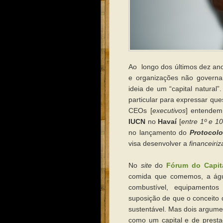
Ao longo dos últimos dez an
e organizações não governam
ideia de um “capital natural
particular para expressar qu
CEOs [
executivos
] entende
IUCN
no
Havaí
[
entre 1º e 1
no lançamento do
Protocolo
visa desenvolver a
financeiri
No
site
do
Fórum do Capita
comida que comemos, a águ
combustível, equipamento
suposição de que o conceito 
sustentável. Mas dois argume
como um capital e de presta