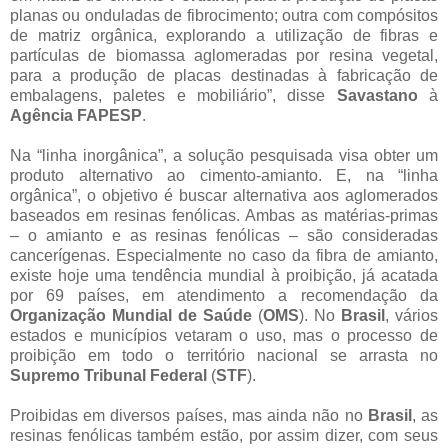
planas ou onduladas de fibrocimento; outra com compósitos
de matriz orgânica, explorando a utilização de fibras e
partículas de biomassa aglomeradas por resina vegetal,
para a produção de placas destinadas à fabricação de
embalagens, paletes e mobiliário”, disse
Savastano
à
Agência FAPESP
.
Na “linha inorgânica”, a solução pesquisada visa obter um
produto alternativo ao cimento-amianto. E, na “linha
orgânica”, o objetivo é buscar alternativa aos aglomerados
baseados em resinas fenólicas. Ambas as matérias-primas
– o amianto e as resinas fenólicas – são consideradas
cancerígenas. Especialmente no caso da fibra de amianto,
existe hoje uma tendência mundial à proibição, já acatada
por 69 países, em atendimento a recomendação da
Organização Mundial de Saúde
(
OMS
). No
Brasil
, vários
estados e municípios vetaram o uso, mas o processo de
proibição em todo o território nacional se arrasta no
Supremo Tribunal Federal
(
STF
).
Proibidas em diversos países, mas ainda não no
Brasil
, as
resinas fenólicas também estão, por assim dizer, com seus