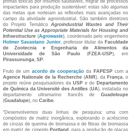
primas tóxicas por insumos saudáveis, migrar de processos
impactantes para produção sustentável: estas são algumas
das metas que norteiam as reflexões mais avançadas no
campo da atividade agroindustrial. São também diretrizes
do Projeto Temático
Agroindustrial Wastes and Their
Potential Use as Appropriate Materials for Housing and
Infraestructure
(
Agrowaste
), coordenado pelo engenheiro
Holmer Savastano Junior
, professor titular da
Faculdade
de Zootecnia e Engenharia de Alimentos da
Universidade de São Paulo
(
FZEA-USP
), em
Pirassununga
,
SP
.
Fruto de um
acordo de cooperação
da
FAPESP
com a
Agence Nationale de la Recherche
(
ANR
), da
França
, o
projeto reúne pesquisadores da
USP
e do
Departamento
de Química da Université des Antilles
(
UA
), instalada no
departamento ultramarino francês de
Guadeloupe
(
Guadalupe
), no
Caribe
.
“Desenvolvemos duas linhas de pesquisa: uma com
compósitos de matriz inorgânica, explorando o acréscimo
de cinzas de queima de biomassa e de fibras de biomassa
em matriz de cimento
Portland
, para a produção de placas