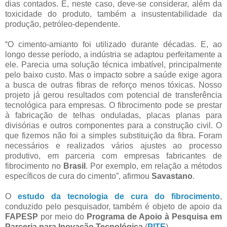
dias contados. E, neste caso, deve-se considerar, além da
toxicidade do produto, também a insustentabilidade da
produção, petróleo-dependente.
“O cimento-amianto foi utilizado durante décadas. E, ao
longo desse período, a indústria se adaptou perfeitamente a
ele. Parecia uma solução técnica imbatível, principalmente
pelo baixo custo. Mas o impacto sobre a saúde exige agora
a busca de outras fibras de reforço menos tóxicas. Nosso
projeto já gerou resultados com potencial de transferência
tecnológica para empresas. O fibrocimento pode se prestar
à fabricação de telhas onduladas, placas planas para
divisórias e outros componentes para a construção civil. O
que fizemos não foi a simples substituição da fibra. Foram
necessários e realizados vários ajustes ao processo
produtivo, em parceria com empresas fabricantes de
fibrocimento no
Brasil
. Por exemplo, em relação a métodos
específicos de cura do cimento”, afirmou
Savastano
.
O
estudo da tecnologia de cura do fibrocimento
,
conduzido pelo pesquisador, também é objeto de apoio da
FAPESP
por meio do
Programa de Apoio à Pesquisa em
Parceria para Inovação Tecnológica
(
PITE
).