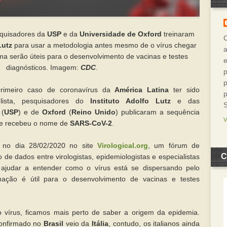
squisadores da
USP
e da
Universidade de Oxford
treinaram
Lutz
para usar a metodologia antes mesmo de o vírus chegar
a
a serão úteis para o desenvolvimento de vacinas e testes
diagnósticos. Imagem:
CDC
.
p
p
rimeiro caso de coronavírus da
América Latina
ter sido
p
ulista, pesquisadores do
Instituto Adolfo Lutz
e das
(
USP
) e de
Oxford
(
Reino Unido
) publicaram a sequência
ue recebeu o nome de
SARS-CoV-2
.
 no dia 28/02/2020 no site
Virological.org
, um fórum de
C
de dados entre virologistas, epidemiologistas e especialistas
ajudar a entender como o vírus está se dispersando pelo
ação é útil para o desenvolvimento de vacinas e testes
vírus, ficamos mais perto de saber a origem da epidemia.
onfirmado no
Brasil
veio da
Itália
, contudo, os italianos ainda