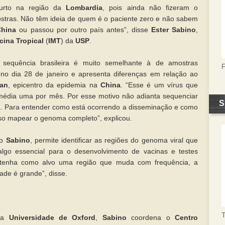
urto na região da
Lombardia
, pois ainda não fizeram o
tras. Não têm ideia de quem é o paciente zero e não sabem
China
ou passou por outro país antes”, disse
Ester Sabino
,
cina Tropical
(
IMT
) da
USP
.
 sequência brasileira é muito semelhante à de amostras
no dia 28 de janeiro e apresenta diferenças em relação ao
an
, epicentro da epidemia na
China
. “Esse é um vírus que
édia uma por mês. Por esse motivo não adianta sequenciar
S
 Para entender como está ocorrendo a disseminação e como
ciso mapear o genoma completo”, explicou.
do
Sabino
, permite identificar as regiões do genoma viral que
go essencial para o desenvolvimento de vacinas e testes
e tenha como alvo uma região que muda com frequência, a
dade é grande”, disse.
T
da
Universidade de Oxford
,
Sabino
coordena o
Centro