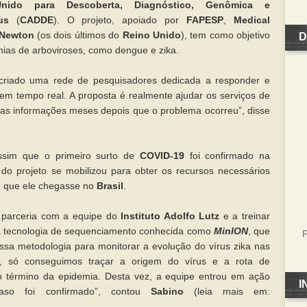
Unido para Descoberta, Diagnóstico, Genômica e
us
(
CADDE
). O projeto, apoiado por
FAPESP
,
Medical
Newton
(os dois últimos do
Reino Unido
), tem como objetivo
D
mias de arboviroses, como dengue e zika.
 criado uma rede de pesquisadores dedicada a responder e
em tempo real. A proposta é realmente ajudar os serviços de
 as informações meses depois que o problema ocorreu”, disse
ssim que o primeiro surto de
COVID-19
foi confirmado na
 do projeto se mobilizou para obter os recursos necessários
m que ele chegasse no
Brasil
.
 parceria com a equipe do
Instituto Adolfo Lutz
e a treinar
a tecnologia de sequenciamento conhecida como
MinION
, que
P
essa metodologia para monitorar a evolução do vírus zika nas
, só conseguimos traçar a origem do vírus e a rota de
 término da epidemia. Desta vez, a equipe entrou em ação
I
aso foi confirmado”, contou
Sabino
(leia mais em: