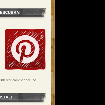
ESCUBRA!
interest.com/SenhorEco
NSTAÊ!