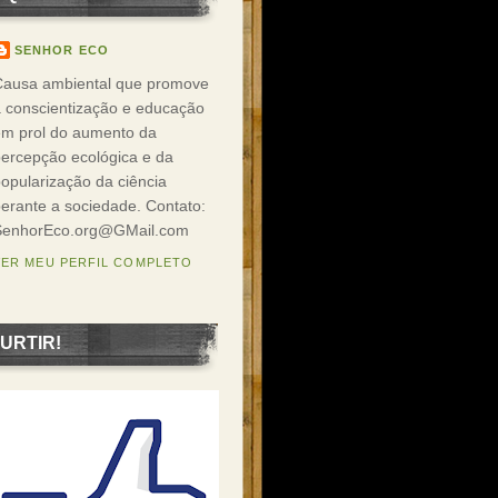
SENHOR ECO
Causa ambiental que promove
 conscientização e educação
em prol do aumento da
ercepção ecológica e da
opularização da ciência
erante a sociedade. Contato:
SenhorEco.org@GMail.com
VER MEU PERFIL COMPLETO
URTIR!