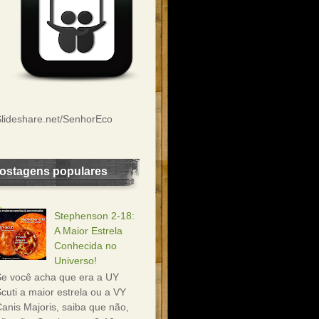
lideshare.net/SenhorEco
ostagens populares
Stephenson 2-18:
A Maior Estrela
Conhecida no
Universo!
e você acha que era a UY
cuti a maior estrela ou a VY
anis Majoris, saiba que não,