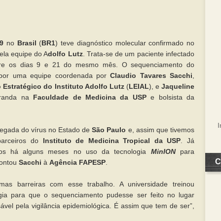
9
no
Brasil
(
BR1
) teve diagnóstico molecular confirmado no
ela equipe do A
dolfo Lutz
. Trata-se de um paciente infectado
ntre os dias 9 e 21 do mesmo mês. O sequenciamento do
o por uma equipe coordenada por
Claudio Tavares Sacchi
,
 Estratégico do Instituto Adolfo Lutz
(
LEIAL
), e
Jaqueline
oranda na
Faculdade de Medicina da USP
e bolsista da
egada do vírus no Estado de
São Paulo
e, assim que tivemos
parceiros do
Instituto de Medicina Tropical da USP
. Já
ntos há alguns meses no uso da tecnologia
MinION
para
C
contou
Sacchi
à
Agência FAPESP
.
as barreiras com esse trabalho. A universidade treinou
ogia para que o sequenciamento pudesse ser feito no lugar
ável pela vigilância epidemiológica. É assim que tem de ser”,