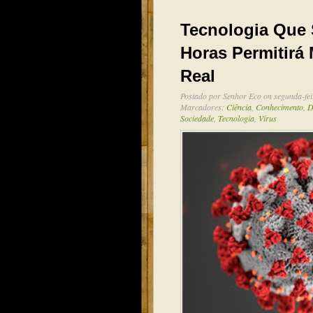
Tecnologia Que
Horas Permitirá
Real
Postado por
Senhor Eco
on segunda-fei
Marcadores:
Ciência
,
Conhecimento
,
D
Sociedade
,
Tecnologia
,
Vírus