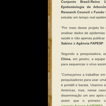
Conjunto Brasil-Reino 
Epidemiologia de Arbovír
Research Council
e
Fundo 
estudar em tempo real epide
“Por meio desse projeto foi
analisar dados de epidemias 
saúde e não apenas publicar
Sabino
à
Agência FAPESP
.
Segundo a pesquisadora, a
China
, em janeiro, a equipe
para sequenciar o vírus assi
“Começamos a trabalhar em
pesquisadores para usar um
é portátil e barata. Usamos 
Américas, mas, nesse caso
disseminação um ano após o
assim que o primeiro c
agencia.fapesp.br/25356/
).