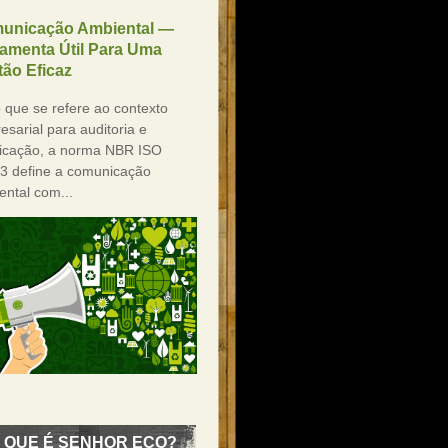
unicação Ambiental —
ramenta Útil Para Uma
ão Eficaz
 que se refere ao contexto
sarial para auditoria e
ificação, a norma NBR ISO
3 define a comunicação
ental com...
 QUE É SENHOR ECO?