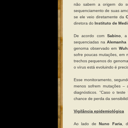
não sabem a origem do s
sequenciamento de suas amos
se ele veio diretamente da
diretora do
Instituto de Medi
De acordo com
Sabino
, a
sequenciadas na
Alemanha
genoma observado em
Wuh
sofre poucas mutações, em m
trechos pequenos do genoma.
o vírus está evoluindo é pre
Esse monitoramento, segun
menos sofrem mutações – al
diagnósticos. “Caso o test
chance de perda da sensibili
Vigilância epidemiológica
Ao lado de
Nuno Faria
, 