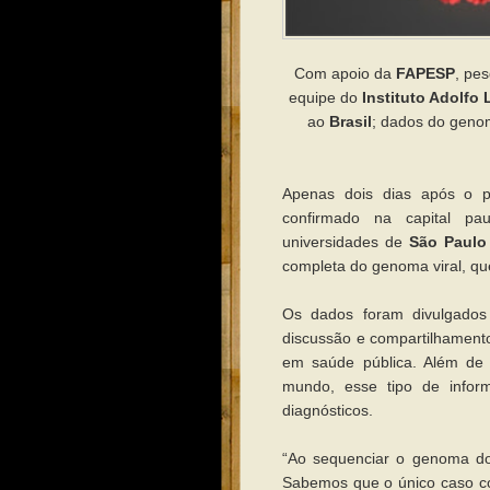
Com apoio da
FAPESP
, pe
equipe do
Instituto Adolfo 
ao
Brasil
; dados do genom
Apenas dois dias após o p
confirmado na capital pa
universidades de
São Paulo
completa do genoma viral, q
Os dados foram divulgados
discussão e compartilhamento 
em saúde pública. Além de 
mundo, esse tipo de inform
diagnósticos.
“Ao sequenciar o genoma do 
Sabemos que o único caso c