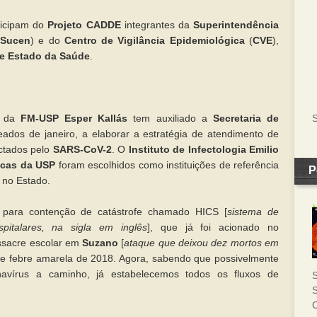
ticipam do
Projeto CADDE
integrantes da
Superintendência
(
Sucen
) e do
Centro de Vigilância Epidemiológica
(
CVE
),
de Estado da Saúde
.
S
or da
FM-USP Esper Kallás
tem auxiliado a
Secretaria de
ados de janeiro, a elaborar a estratégia de atendimento de
ectados pelo
SARS-CoV-2
. O
Instituto de Infectologia Emilio
icas da USP
foram escolhidos como instituições de referência
P
s no Estado.
para contenção de catástrofe chamado HICS [
sistema de
pitalares, na sigla em inglês
], que já foi acionado no
ssacre escolar em
Suzano
[
ataque que deixou dez mortos em
de febre amarela de 2018. Agora, sabendo que possivelmente
vírus a caminho, já estabelecemos todos os fluxos de
S
S
C