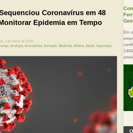
Com
 Sequenciou Coronavírus em 48
Fer
Gest
 Monitorar Epidemia em Tempo
Em o
empre
ra, 2 de março de 2020
cert
oença
,
Ecologia
,
Ecossistema
,
Inovação
,
Medicina
,
Política
,
Saúde
,
Segurança
,
1406
ambi
O