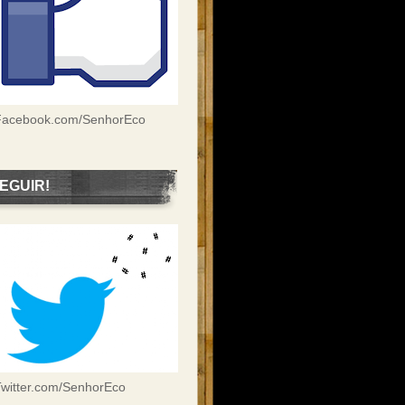
Facebook.com/SenhorEco
EGUIR!
witter.com/SenhorEco