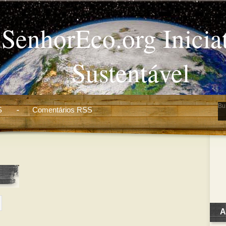
SenhorEco.org Inicia
Sustentável
S
Comentários RSS
A