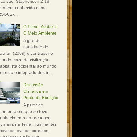
ão são. Stephenson 2-18,
também conhecida como
RSGC2-...
O Filme 'Avatar' e
O Meio Ambiente
A grande
qualidade de
vatar (2009) é contrapor o
undo cinza da civilização
apitalista ocidental ao mundo
olorido e integrado dos ín...
Discussão
Climática em
Ponto de Ebulição
A partir do
momento em que se teve
conhecimento da presença
umana na Terra , ruminantes
bovinos, ovinos, caprinos,