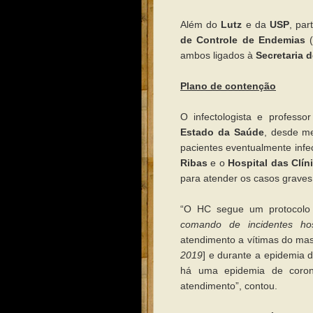
Além do
Lutz
e da
USP
, par
de Controle de Endemias
ambos ligados à
Secretaria 
Plano de contenção
O infectologista e profess
Estado da Saúde
, desde me
pacientes eventualmente inf
Ribas
e o
Hospital das Clín
para atender os casos grave
“O HC segue um protocolo 
comando de incidentes hos
atendimento a vítimas do ma
2019
] e durante a epidemia 
há uma epidemia de corona
atendimento”, contou.