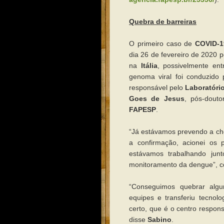
Quebra de barreiras
O primeiro caso de
COVID-1
dia 26 de fevereiro de 2020 p
na
Itália
, possivelmente e
genoma viral foi conduzid
responsável pelo
Laboratório
Goes de Jesus
, pós-dout
FAPESP
.
“Já estávamos prevendo a ch
a confirmação, acionei os 
estávamos trabalhando ju
monitoramento da dengue”, 
“Conseguimos quebrar algum
equipes e transferiu tecnol
certo, que é o centro respons
disse
Sabino
.