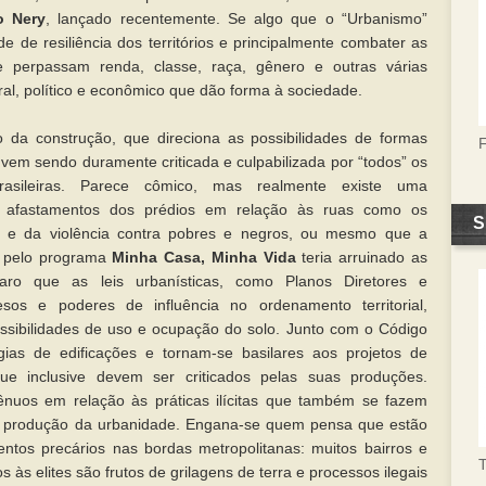
o Nery
, lançado recentemente. Se algo que o “Urbanismo”
de de resiliência dos territórios e principalmente combater as
 perpassam renda, classe, raça, gênero e outras várias
al, político e econômico que dão forma à sociedade.
o da construção, que direciona as possibilidades de formas
vem sendo duramente criticada e culpabilizada por “todos” os
asileiras. Parece cômico, mas realmente existe uma
 afastamentos dos prédios em relação às ruas como os
S
 e da violência contra pobres e negros, ou mesmo que a
 pelo programa
Minha Casa, Minha Vida
teria arruinado as
claro que as leis urbanísticas, como Planos Diretores e
os e poderes de influência no ordenamento territorial,
ssibilidades de uso e ocupação do solo. Junto com o Código
gias de edificações e tornam-se basilares aos projetos de
que inclusive devem ser criticados pelas suas produções.
ênuos em relação às práticas ilícitas que também se fazem
a produção da urbanidade. Engana-se quem pensa que estão
mentos precários nas bordas metropolitanas: muitos bairros e
T
 às elites são frutos de grilagens de terra e processos ilegais