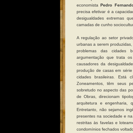
economista
Pedro Fernand
precisa efetivar é a capacida
desigualdades extremas que
camadas de cunho sociocultur
A regulação ao setor privad
urbanas a serem produzidas, 
problemas das cidades br
argumentação que trata os
causadores da desigualdade
produção de casas em série
cidades brasileiras. Está 
Zoneamentos, têm seus pes
sobretudo no aspecto das po
de Obras, direcionam tipolo
arquitetura e engenharia, 
Entretanto, não sejamos ing
presentes na sociedade e n
restritas às favelas e lotea
condomínios fechados voltados