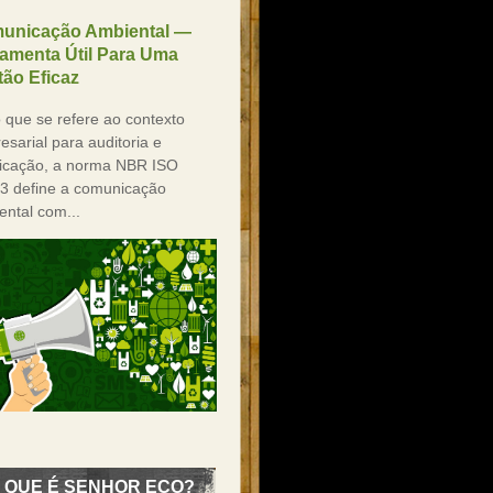
unicação Ambiental —
ramenta Útil Para Uma
ão Eficaz
 que se refere ao contexto
sarial para auditoria e
ificação, a norma NBR ISO
3 define a comunicação
ental com...
 QUE É SENHOR ECO?