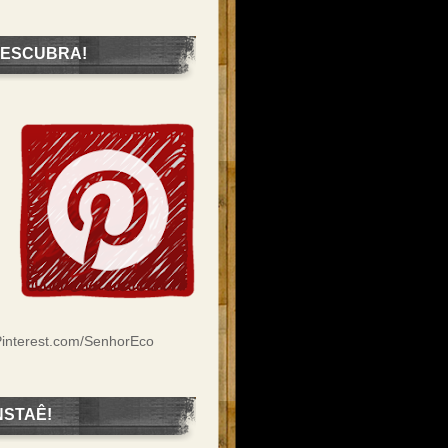
ESCUBRA!
interest.com/SenhorEco
NSTAÊ!