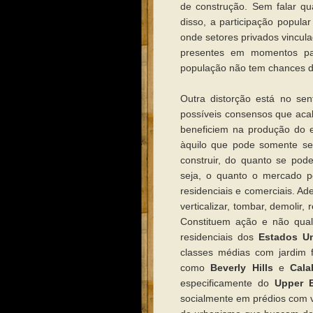
de construção. Sem falar qu
disso, a participação popula
onde setores privados vincul
presentes em momentos par
população não tem chances d
Outra distorção está no sen
possíveis consensos que aca
beneficiem na produção do e
àquilo que pode somente se
construir, do quanto se pod
seja, o quanto o mercado p
residenciais e comerciais. A
verticalizar, tombar, demolir, 
Constituem ação e não qual
residenciais dos
Estados U
classes médias com jardim 
como
Beverly Hills
e
Cala
especificamente do
Upper E
socialmente em prédios com v