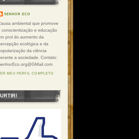
SENHOR ECO
Causa ambiental que promove
 conscientização e educação
em prol do aumento da
ercepção ecológica e da
opularização da ciência
erante a sociedade. Contato:
SenhorEco.org@GMail.com
VER MEU PERFIL COMPLETO
URTIR!