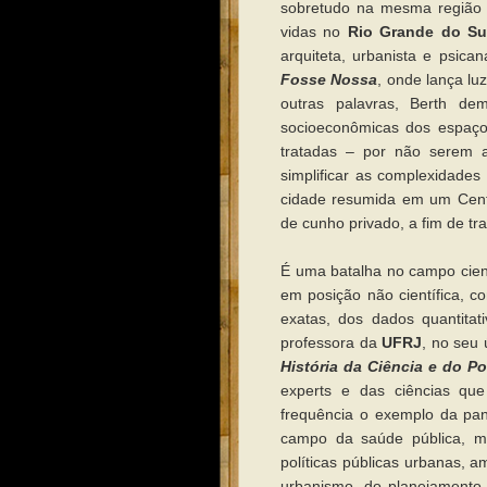
sobretudo na mesma região 
vidas no
Rio Grande do Su
arquiteta, urbanista e psican
Fosse Nossa
, onde lança lu
outras palavras, Berth dem
socioeconômicas dos espaço
tratadas – por não serem a
simplificar as complexidades
cidade resumida em um Cent
de cunho privado, a fim de tra
É uma batalha no campo cien
em posição não científica, 
exatas, dos dados quantita
professora da
UFRJ
, no seu 
História da Ciência e do 
experts e das ciências que
frequência o exemplo da p
campo da saúde pública, 
políticas públicas urbanas, am
urbanismo, do planejamento te