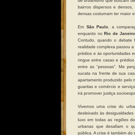
de urbanismo que buscam demo
bairros dispersos e densos
densas costumam ter maior efi
Em
São Paulo
, a compara
enquanto no
Rio de Janeiro
Contudo, quando o debate f
realidade complexa passou a
prédios e às oportunidades 
ringue entre casas e prédios
entre as “pessoas”. Me per
sucata na frente de sua cas
apartamento produzido pelo m
guaritas e comércio e servi
irá promover justiça socioesp
Vivemos uma crise do urban
desleixado às desigualdades 
luxo em todas as regiões do 
urbanas que desafiam o que
pública. A crise é também do 