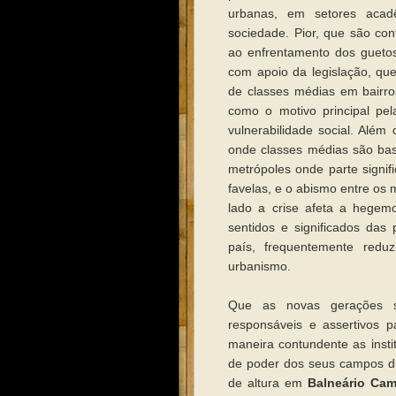
urbanas, em setores acad
sociedade. Pior, que são con
ao enfrentamento dos guetos
com apoio da legislação, qu
de classes médias em bairro
como o motivo principal pel
vulnerabilidade social. Além
onde classes médias são ba
metrópoles onde parte signi
favelas, e o abismo entre os 
lado a crise afeta a hegemo
sentidos e significados das
país, frequentemente red
urbanismo.
Que as novas gerações se
responsáveis e assertivos p
maneira contundente as insti
de poder dos seus campos di
de altura em
Balneário Cam