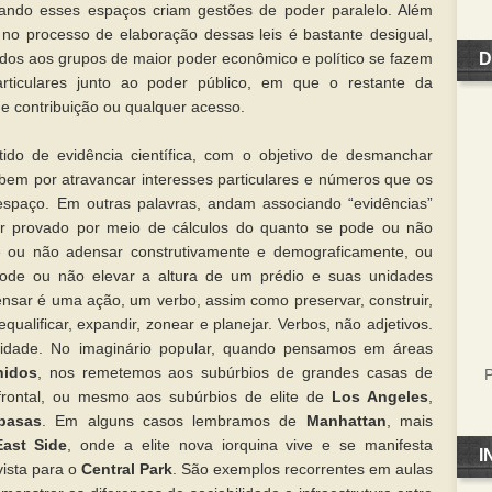
ando esses espaços criam gestões de poder paralelo. Além
r no processo de elaboração dessas leis é bastante desigual,
D
ados aos grupos de maior poder econômico e político se fazem
ticulares junto ao poder público, em que o restante da
e contribuição ou qualquer acesso.
tido de evidência científica, com o objetivo de desmanchar
bem por atravancar interesses particulares e números que os
spaço. Em outras palavras, andam associando “evidências”
r provado por meio de cálculos do quanto se pode ou não
e ou não adensar construtivamente e demograficamente, ou
ode ou não elevar a altura de um prédio e suas unidades
densar é uma ação, um verbo, assim como preservar, construir,
requalificar, expandir, zonear e planejar. Verbos, não adjetivos.
idade. No imaginário popular, quando pensamos em áreas
nidos
, nos remetemos aos subúrbios de grandes casas de
P
frontal, ou mesmo aos subúrbios de elite de
Los Angeles
,
basas
. Em alguns casos lembramos de
Manhattan
, mais
ast Side
, onde a elite nova iorquina vive e se manifesta
I
ista para o
Central Park
. São exemplos recorrentes em aulas