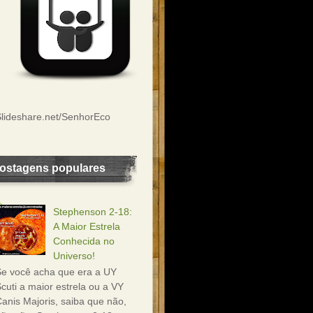
lideshare.net/SenhorEco
ostagens populares
Stephenson 2-18:
A Maior Estrela
Conhecida no
Universo!
e você acha que era a UY
cuti a maior estrela ou a VY
anis Majoris, saiba que não,