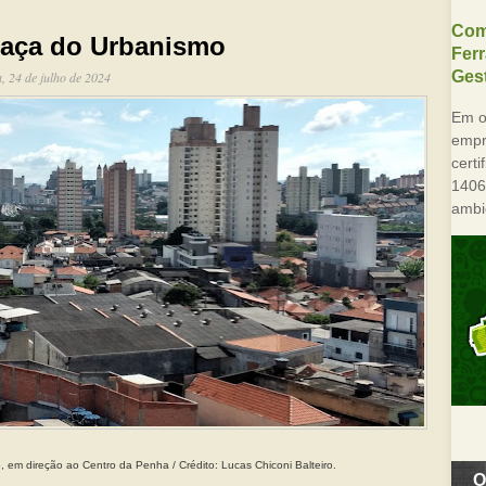
Com
maça do Urbanismo
Fer
Gest
a, 24 de julho de 2024
Em o
empre
cert
1406
ambi
, em direção ao Centro da Penha / Crédito: Lucas Chiconi Balteiro.
O