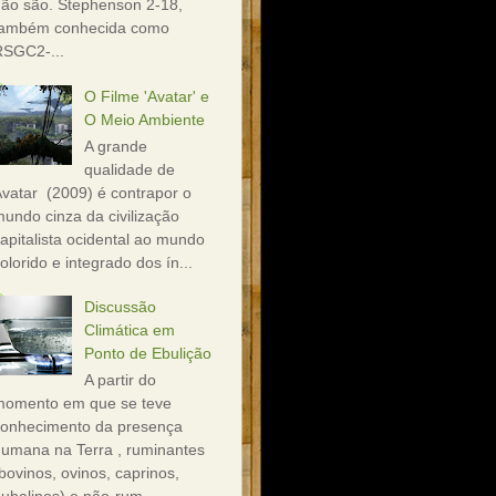
ão são. Stephenson 2-18,
também conhecida como
RSGC2-...
O Filme 'Avatar' e
O Meio Ambiente
A grande
qualidade de
vatar (2009) é contrapor o
undo cinza da civilização
apitalista ocidental ao mundo
olorido e integrado dos ín...
Discussão
Climática em
Ponto de Ebulição
A partir do
momento em que se teve
conhecimento da presença
umana na Terra , ruminantes
bovinos, ovinos, caprinos,