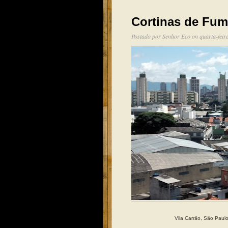
Cortinas de Fu
Postado por
Senhor Eco
on quarta-feir
Vila Carrão, São Paulo