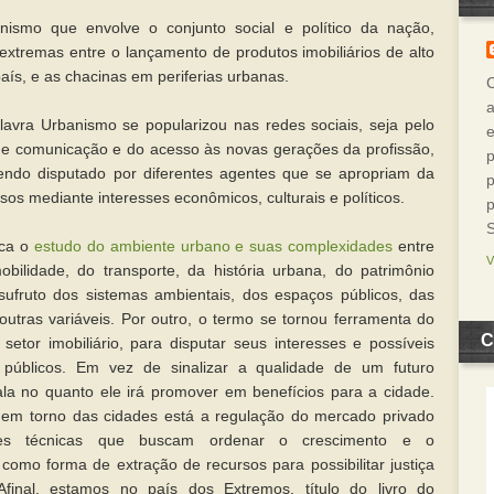
ismo que envolve o conjunto social e político da nação,
extremas entre o lançamento de produtos imobiliários de alto
aís, e as chacinas em periferias urbanas.
a
lavra Urbanismo se popularizou nas redes sociais, seja pelo
de comunicação e do acesso às novas gerações da profissão,
p
ndo disputado por diferentes agentes que se apropriam da
p
sos mediante interesses econômicos, culturais e políticos.
p
ica o
estudo do ambiente urbano e suas complexidades
entre
ilidade, do transporte, da história urbana, do patrimônio
usufruto dos sistemas ambientais, dos espaços públicos, das
 outras variáveis. Por outro, o termo se tornou ferramenta do
C
setor imobiliário, para disputar seus interesses e possíveis
 públicos. Em vez de sinalizar a qualidade de um futuro
la no quanto ele irá promover em benefícios para a cidade.
 em torno das cidades está a regulação do mercado privado
izes técnicas que buscam ordenar o crescimento e o
 como forma de extração de recursos para possibilitar justiça
Afinal, estamos no país dos Extremos, título do livro do