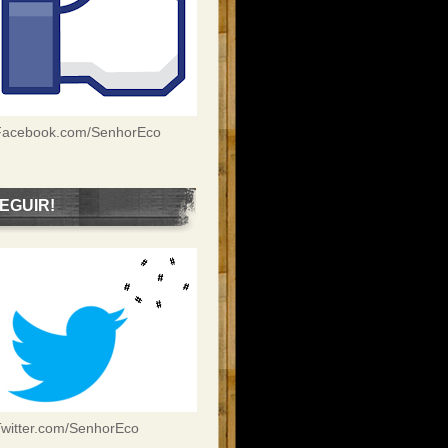
Facebook.com/SenhorEco
EGUIR!
witter.com/SenhorEco