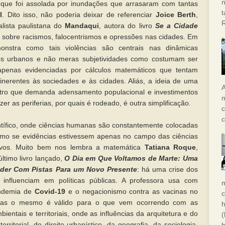
n
que foi assolada por inundações que arrasaram com tantas
l
. Dito isso, não poderia deixar de referenciar
Joice Berth
,
alista paulistana do
Mandaqui
, autora do livro
Se a Cidade
z sobre racismos, falocentrismos e opressões nas cidades. Em
onstra como tais violências são centrais nas dinâmicas
s urbanos e não meras subjetividades como costumam ser
penas evidenciadas por cálculos matemáticos que tentam
 inerentes às sociedades e às cidades. Aliás, a ideia de uma
A
ro que demanda adensamento populacional e investimentos
m
zer as periferias, por quais é rodeado, é outra simplificação.
c
c
tífico, onde ciências humanas são constantemente colocadas
como se evidências estivessem apenas no campo das ciências
tivos. Muito bem nos lembra a matemática
Tatiana Roque
,
último livro lançado,
O Dia em Que Voltamos de Marte: Uma
Poder Com Pistas Para um Novo Presente
: há uma crise dos
 influenciam em políticas públicas. A professora usa com
andemia de
Covid-19
e o negacionismo contra as vacinas no
mas o mesmo é válido para o que vem ocorrendo com as
h
bientais e territoriais, onde as influências da arquitetura e do
(
rritorial, do direito urbanístico, da geografia, da sociologia,