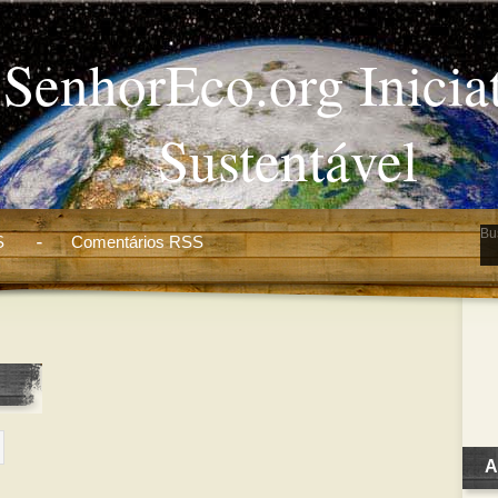
SenhorEco.org Inicia
Sustentável
S
Comentários RSS
A