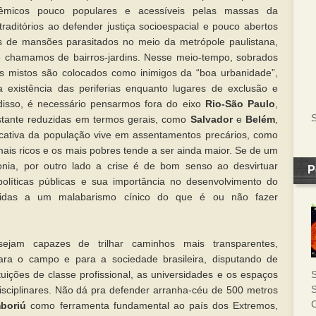
êmicos pouco populares e acessíveis pelas massas da
traditórios ao defender justiça socioespacial e pouco abertos
 de mansões parasitados no meio da metrópole paulistana,
e chamamos de bairros-jardins. Nesse meio-tempo, sobrados
s mistos são colocados como inimigos da “boa urbanidade”,
a existência das periferias enquanto lugares de exclusão e
 disso, é necessário pensarmos fora do eixo
Rio-São Paulo
,
S
stante reduzidas em termos gerais, como
Salvador
e
Belém
,
ficativa da população vive em assentamentos precários, como
mais ricos e os mais pobres tende a ser ainda maior. Se de um
nia, por outro lado a crise é de bom senso ao desvirtuar
P
 políticas públicas e sua importância no desenvolvimento do
uzidas a um malabarismo cínico do que é ou não fazer
jam capazes de trilhar caminhos mais transparentes,
ara o campo e para a sociedade brasileira, disputando de
tuições de classe profissional, as universidades e os espaços
S
S
sciplinares. Não dá pra defender arranha-céu de 500 metros
C
boriú
como ferramenta fundamental ao país dos Extremos,