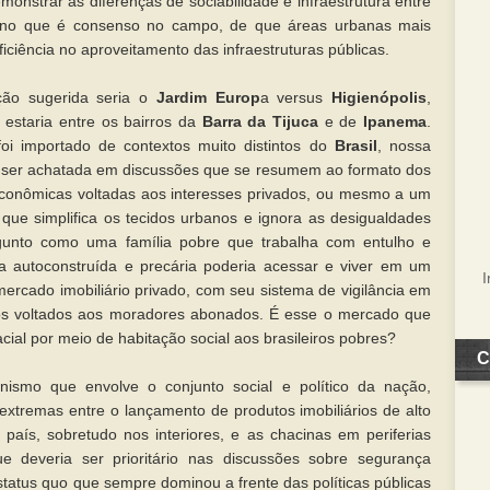
nstrar as diferenças de sociabilidade e infraestrutura entre
, no que é consenso no campo, de que áreas urbanas mais
ciência no aproveitamento das infraestruturas públicas.
ção sugerida seria o
Jardim Europ
a versus
Higienópolis
,
estaria entre os bairros da
Barra da Tijuca
e de
Ipanema
.
oi importado de contextos muito distintos do
Brasil
, nossa
 ser achatada em discussões que se resumem ao formato dos
econômicas voltadas aos interesses privados, ou mesmo a um
 que simplifica os tecidos urbanos e ignora as desigualdades
gunto como uma família pobre que trabalha com entulho e
a autoconstruída e precária poderia acessar e viver em um
ercado imobiliário privado, com seu sistema de vigilância em
ços voltados aos moradores abonados. É esse o mercado que
acial por meio de habitação social aos brasileiros pobres?
C
ismo que envolve o conjunto social e político da nação,
extremas entre o lançamento de produtos imobiliários de alto
país, sobretudo nos interiores, e as chacinas em periferias
 deveria ser prioritário nas discussões sobre segurança
status quo que sempre dominou a frente das políticas públicas