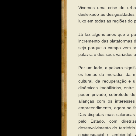
Vivemos uma crise do urban
desleixado às desigualdades 
luxo em todas as regiões do p
Já faz alguns anos que a pa
incremento das plataformas 
seja porque o campo vem se
palavra e dos seus variados u
Por um lado, a palavra signif
os temas da moradia, da mob
cultural, da recuperação e 
dinâmicas imobiliárias, entre
poder privado, sobretudo do 
alianças com os interesses
empreendimento, agora se fa
Das disputas mais calorosas
pelo Estado, com diretr
desenvolvimento do território
socioespacial e ambiental. 