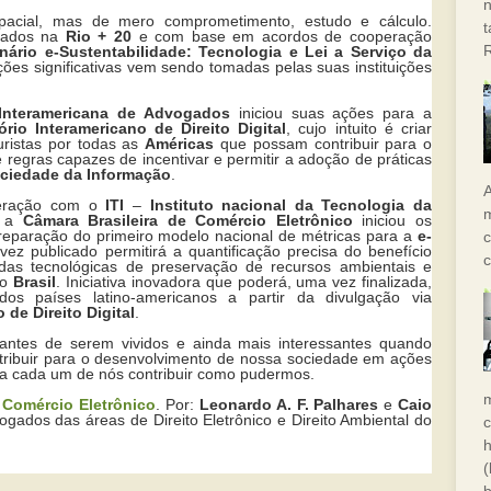
n
pacial, mas de mero comprometimento, estudo e cálculo.
prados na
Rio + 20
e com base em acordos de cooperação
nário e-Sustentabilidade: Tecnologia e Lei a Serviço da
ções significativas vem sendo tomadas pelas suas instituições
Interamericana de Advogados
iniciou suas ações para a
rio Interamericano de Direito Digital
, cujo intuito é criar
uristas por todas as
Américas
que possam contribuir para o
regras capazes de incentivar e permitir a adoção de práticas
ciedade da Informação
.
A
peração com o
ITI
–
Instituto nacional da Tecnologia da
m
, a
Câmara Brasileira de Comércio Eletrônico
iniciou os
preparação do primeiro modelo nacional de métricas para a
e-
c
ez publicado permitirá a quantificação precisa do benefício
c
das tecnológicas de preservação de recursos ambientais e
no
Brasil
. Iniciativa inovadora que poderá, uma vez finalizada,
os países latino-americanos a partir da divulgação via
 de Direito Digital
.
ntes de serem vividos e ainda mais interessantes quando
tribuir para o desenvolvimento de nossa sociedade em ações
a cada um de nós contribuir como pudermos.
 Comércio Eletrônico
. Por:
Leonardo A. F. Palhares
e
Caio
ogados das áreas de
Direito Eletrônico e Direito Ambiental do
h
(