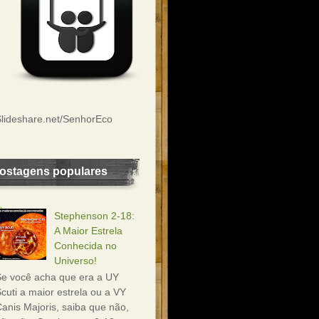
lideshare.net/SenhorEco
ostagens populares
Stephenson 2-18:
A Maior Estrela
Conhecida no
Universo!
e você acha que era a UY
cuti a maior estrela ou a VY
anis Majoris, saiba que não,