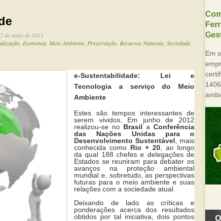
Com
ade
Fer
Gest
, 7 de maio de 2013
alização
,
Economia
,
Meio Ambiente
,
Preservação
,
Recursos Naturais
,
Sociedade
,
Em o
empre
cert
e-Sustentabilidade: Lei e
1406
Tecnologia a serviço do Meio
ambi
Ambiente
Estes são tempos interessantes de
serem vividos. Em junho de 2012
realizou-se no
Brasil
a
Conferência
das Nações Unidas para o
Desenvolvimento Sustentável
, mais
conhecida como
Rio + 20
, ao longo
da qual 188 chefes e delegações de
Estados se reuniram para debater os
avanços na proteção ambiental
mundial e, sobretudo, as perspectivas
futuras para o meio ambiente e suas
relações com a sociedade atual.
Deixando de lado as críticas e
ponderações acerca dos resultados
obtidos por tal iniciativa, dois pontos
O