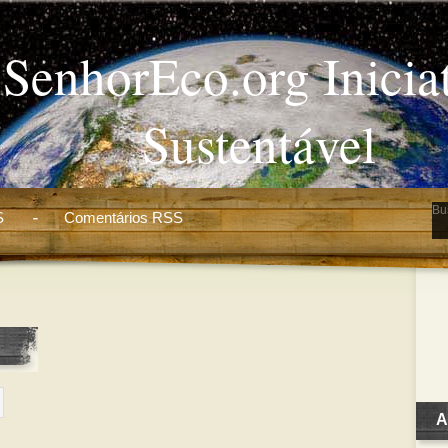
SenhorEco.org Inicia
Sustentável
S
Comentários RSS
A