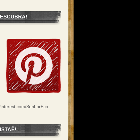
ESCUBRA!
interest.com/SenhorEco
NSTAÊ!