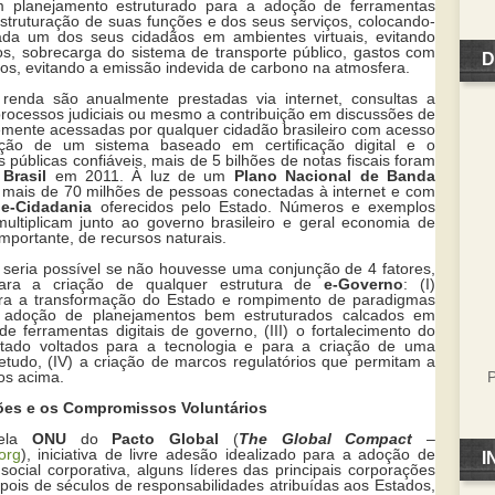
 planejamento estruturado para a adoção de ferramentas
struturação de suas funções e dos seus serviços, colocando-
ada um dos seus cidadãos em ambientes virtuais, evitando
s, sobrecarga do sistema de transporte público, gastos com
D
uos, evitando a emissão indevida de carbono na atmosfera.
renda são anualmente prestadas via internet, consultas a
 processos judiciais ou mesmo a contribuição em discussões de
vremente acessadas por qualquer cidadão brasileiro com acesso
iação de um sistema baseado em certificação digital e o
s públicas confiáveis, mais de 5 bilhões de notas fiscais foram
o
Brasil
em 2011. À luz de um
Plano Nacional de Banda
mais de 70 milhões de pessoas conectadas à internet e com
e
e-Cidadania
oferecidos pelo Estado. Números e exemplos
multiplicam junto ao governo brasileiro e geral economia de
importante, de recursos naturais.
eria possível se não houvesse uma conjunção de 4 fatores,
para a criação de qualquer estrutura de
e-Governo
: (I)
ara a transformação do Estado e rompimento de paradigmas
II) adoção de planejamentos bem estruturados calcados em
de ferramentas digitais de governo, (III) o fortalecimento do
stado voltados para a tecnologia e para a criação de uma
etudo, (IV) a criação de marcos regulatórios que permitam a
P
dos acima.
ções e os Compromissos Voluntários
pela
ONU
do
Pacto Global
(
The Global Compact
–
org
), iniciativa de livre adesão idealizado para a adoção de
I
social corporativa, alguns líderes das principais corporações
ois de séculos de responsabilidades atribuídas aos Estados,