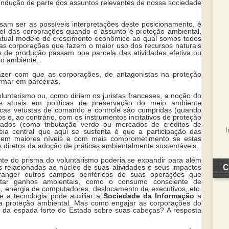
ondução de parte dos assuntos relevantes de nossa sociedade
sam ser as possíveis interpretações deste posicionamento, é
pel das corporações quando o assunto é proteção ambiental,
atual modelo de crescimento econômico ao qual somos todos
as corporações que fazem o maior uso dos recursos naturais
is de produção passam boa parcela das atividades efetiva ou
io ambiente.
zer com que as corporações, de antagonistas na proteção
rmar em parceiras.
oluntarismo ou, como diriam os juristas franceses, a noção do
as atuais em políticas de preservação do meio ambiente
icas vetustas de comando e controle são cumpridas (quando
s e, ao contrário, com os instrumentos incitativos de proteção
zados (como tributação verde ou mercados de créditos de
eia central que aqui se sustenta é que a participação das
 em maiores níveis e com mais comprometimento se estas
s diretos da adoção de práticas ambientalmente sustentáveis.
nte do prisma do voluntarismo poderia se expandir para além
C
s relacionadas ao núcleo de suas atividades e seus impactos
anger outros campos periféricos de suas operações que
tar ganhos ambientais, como o consumo consciente de
is, energia de computadores, deslocamento de executivos, etc.
e a tecnologia pode auxiliar a
Sociedade da Informação
a
na proteção ambiental. Mas como engajar as corporações do
da espada forte do Estado sobre suas cabeças? A resposta