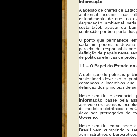
Informação
A adesão de chefes de Estad
ambiental assumiu nos úl
entendimento de que, na ex
degradação ambiental seri
sustentável, apesar da ba
conhecido por boa parte dos 
O ponto que permanece, entr
cada um poderia e deveria f
parcela de responsabilidade
definição de papéis neste se
de políticas efetivas de prote
1.1 – O Papel do Estado na
A definição de políticas púb
sustentável deve ser o pont
comandos e incentivos que d
definição dos princípios de su
Neste sentido, é essencial 
Informação
passe pela ass
aproveite os recursos tecnol
de modelos eletrônicos e
onl
deve ser prerrogativa de
Governo
.
Neste sentido, como sede 
Brasil
vem cumprindo o seu 
administrativos e burocráti