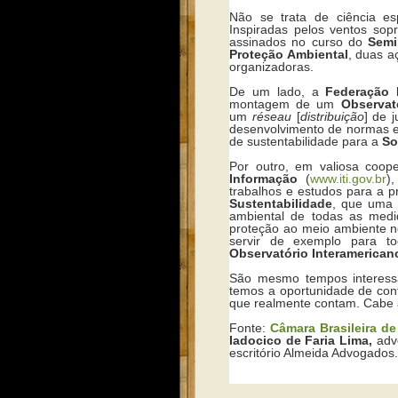
Não se trata de ciência es
Inspiradas pelos ventos so
assinados no curso do
Semi
Proteção Ambiental
, duas a
organizadoras.
De um lado, a
Federação 
montagem de um
Observató
um
réseau
[
distribuição
]
de j
desenvolvimento de normas e 
de sustentabilidade para a
So
Por outro, em valiosa coo
Informação
(
www.iti.gov.br
)
trabalhos e estudos para a 
Sustentabilidade
, que uma v
ambiental de todas as medi
proteção ao meio ambiente 
servir de exemplo para tod
Observatório Interamericano
São mesmo tempos interessa
temos a oportunidade de con
que realmente contam. Cabe 
Fonte:
Câmara Brasileira de
Iadocico de Faria Lima,
adv
escritório Almeida Advogados
.