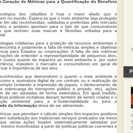
 a Geração de Métricas para a Quantificação do Benefício
ecológica dos cidadãos é hoje o maior aliado que o
 tem no mundo. Espera-se que o meio ambiente seja protegido
ste fim são reconhecidas, validadas e preferidas pelo mercado
dos e análises apontam para o fato de que consumidores
s que tenham suas marcas e filosofias voltadas para a
tal.
ologias cotidianas para a proteção de recursos ambientais o
ncontra é justamente a falta de métricas simples e objetivas
S
ncia para Estados ou corporações. A falta de tais métricas
porações de entender a representatividade de pequenos atos,
de custos quanto de impactos ao meio ambiente e, por outro
ortância, impedem o mercado e consumidores em geral de
zar a importância de tais atos.
P
reconhecidos que demonstrem o quanto o meio ambiente é
 como a assinatura digital de um contrato ou a realização de
xemplo (evitando a impressão de papeis, o deslocamento de
a sobrecarga do transporte público e privado, etc), ações
ixam de ser adotadas de forma sistemática. Em igual medida,
líticas públicas incitativas deixam também de serem criadas e o
vação ambiental para a e-Sustentabilidade ou para a
dade da Informação
deixa de ser alimentado.
tricas que permitam o cálculo simples dos impactos positivos
S
em substituição aos tradicionais serviços praticados via meios
S
r que várias ações fossem sistematicamente adotadas por
 mesmo incentivadas a partir de políticas públicas coerentes e
C