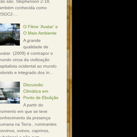
ão são. Stephenson 2-18,
também conhecida como
RSGC2-...
O Filme 'Avatar' e
O Meio Ambiente
A grande
qualidade de
vatar (2009) é contrapor o
undo cinza da civilização
apitalista ocidental ao mundo
olorido e integrado dos ín...
Discussão
Climática em
Ponto de Ebulição
A partir do
momento em que se teve
conhecimento da presença
umana na Terra , ruminantes
bovinos, ovinos, caprinos,