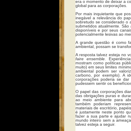
era o momento de deixar a c
global para as corporações.
Por mais inquietante que pos
inegável a relevância do pa
sobretudo se considerado o 
submetidos atualmente. São 
disponíveis e por seus cana
potencialmente lesivas ao me
A grande questão é como fa
ambiental, possam se transfo
A resposta talvez esteja no v
faire ensemble
. Experiênci
mostram como políticas públ
muito) em seus limites mínimo
ambiental podem ser valori
carbono, por exemplo). A id
corporações poderia se dar
pudessem sentir os benefício
O papel das corporações dia
das obrigações puras e dura
ao meio ambiente para abr
também poderiam represen
materiais de escritório, papé
é justamente neste ponto qu
fazer a sua parte e ajudar 
mundo inteiro sem a ameaça 
talvez esteja a seguir.