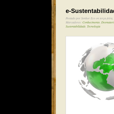
e-Sustentabilid
Postado por
Senhor Eco
on terça-feira
Marcadores:
Conhecimento
,
Desmateri
Sustentabilidade
,
Tecnologia