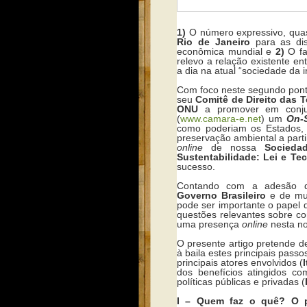
1)
O número expressivo, quas
Rio de Janeiro
para as dis
econômica mundial e
2)
O fa
relevo a relação existente e
a dia na atual “sociedade da 
Com foco neste segundo pon
seu
Comitê de Direito das 
ONU
a promover em conj
(
www.camara-e.net
) um
On-S
como poderiam os Estados, a
preservação ambiental a parti
online
de nossa
Socieda
Sustentabilidade: Lei e Te
sucesso.
Contando com a adesão de 
Governo Brasileiro
e de mu
pode ser importante o papel 
questões relevantes sobre c
uma presença
online
nesta n
O presente artigo pretende d
à baila estes principais pas
principais atores envolvidos (
dos benefícios atingidos c
políticas públicas e privadas (
I – Quem faz o quê? O p