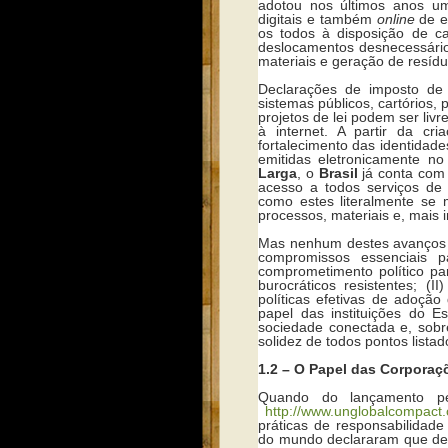
adotou nos últimos anos um
digitais e também
online
de e
os todos à disposição de c
deslocamentos desnecessário
materiais e geração de resíd
Declarações de imposto de 
sistemas públicos, cartórios,
projetos de lei podem ser li
à internet. A partir da cr
fortalecimento das identidade
emitidas eletronicamente n
Larga
, o
Brasil
já conta com 
acesso a todos serviços d
como estes literalmente se 
processos, materiais e, mais 
Mas nenhum destes avanços s
compromissos essenciais 
comprometimento político p
burocráticos resistentes; (
políticas efetivas de adoção 
papel das instituições do E
sociedade conectada e, sobr
solidez de todos pontos lista
1.2 – O Papel das Corpora
Quando do lançamento 
http://www.unglobalcompact.
práticas de responsabilidade 
do mundo declararam que dep