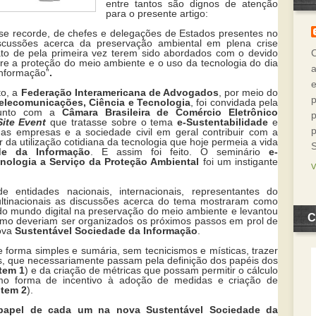
entre tantos são dignos de atenção
para o presente artigo:
e recorde, de chefes e delegações de Estados presentes no
cussões acerca da preservação ambiental em plena crise
to de pela primeira vez terem sido abordados com o devido
ntre a proteção do meio ambiente e o uso da tecnologia do dia
a
informação”
.
to, a
Federação Interamericana de Advogados
, por meio do
p
Telecomunicações, Ciência e Tecnologia
, foi convidada pela
unto com a
Câmara Brasileira de Comércio Eletrônico
p
ite Event
que tratasse sobre o tema
e-Sustentabilidade
e
p
s empresas e a sociedade civil em geral contribuir com a
r da utilização cotidiana da tecnologia que hoje permeia a vida
de da Informação
. E assim foi feito. O seminário
e-
cnologia a Serviço da Proteção Ambiental
foi um instigante
entidades nacionais, internacionais, representantes do
ltinacionais as discussões acerca do tema mostraram como
do mundo digital na preservação do meio ambiente e levantou
C
omo deveriam ser organizados os próximos passos em prol de
ova
Sustentável Sociedade da Informação
.
e forma simples e sumária, sem tecnicismos e místicas, trazer
sos, que necessariamente passam pela definição dos papéis dos
Item 1
) e da criação de métricas que possam permitir o cálculo
omo forma de incentivo à adoção de medidas e criação de
Item 2
).
apel de cada um na nova Sustentável Sociedade da