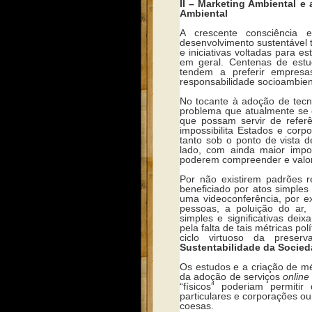
II – Marketing Ambiental e
Ambiental
A crescente consciência 
desenvolvimento sustentável
e iniciativas voltadas para e
em geral. Centenas de estu
tendem a preferir empresa
responsabilidade socioambien
No tocante à adoção de tecn
problema que atualmente se e
que possam servir de referê
impossibilita Estados e cor
tanto sob o ponto de vista 
lado, com ainda maior imp
poderem compreender e valori
Por não existirem padrões 
beneficiado por atos simples
uma videoconferência, por e
pessoas, a poluição do ar, 
simples e significativas de
pela falta de tais métricas po
ciclo virtuoso da preser
Sustentabilidade da Socie
Os estudos e a criação de mé
da adoção de serviços
online
“físicos” poderiam permiti
particulares e corporações ou
coesas.