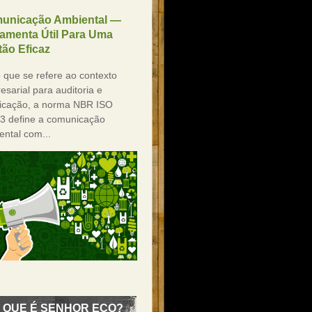
unicação Ambiental —
ramenta Útil Para Uma
ão Eficaz
 que se refere ao contexto
sarial para auditoria e
ificação, a norma NBR ISO
3 define a comunicação
ental com...
 QUE É SENHOR ECO?