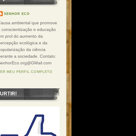
SENHOR ECO
Causa ambiental que promove
 conscientização e educação
em prol do aumento da
ercepção ecológica e da
opularização da ciência
erante a sociedade. Contato:
SenhorEco.org@GMail.com
VER MEU PERFIL COMPLETO
URTIR!