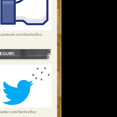
Facebook.com/SenhorEco
EGUIR!
witter.com/SenhorEco