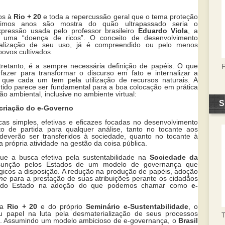
os à
Rio + 20
e toda a repercussão geral que o tema proteção
timos anos são mostra do quão ultrapassado seria o
pressão usada pelo professor brasileiro
Eduardo Viola
, a
a uma “doença de ricos”. O conceito de desenvolvimento
nalização de seu uso, já é compreendido ou pelo menos
povos cultivados.
etanto, é a sempre necessária definição de papéis. O que
azer para transformar o discurso em fato e internalizar a
 que cada um tem pela utilização de recursos naturais. A
ntido parece ser fundamental para a boa colocação em prática
ção ambiental, inclusive no ambiente virtual:
S
 criação do e-Governo
licas simples, efetivas e eficazes focadas no desenvolvimento
o de partida para qualquer análise, tanto no tocante aos
everão ser transferidos à sociedade, quanto no tocante à
a própria atividade na gestão da coisa pública.
que a busca efetiva pela sustentabilidade na
Sociedade da
unção pelos Estados de um modelo de governança que
ógicos a disposição. A redução na produção de papéis, adoção
ine
para a prestação de suas atribuições perante os cidadãos
 todo Estado na adoção do que podemos chamar como
e-
da
Rio + 20
e do próprio
Seminário e-Sustentabilidade
, o
papel na luta pela desmaterialização de seus processos
T
cos. Assumindo um modelo ambicioso de e-governança, o
Brasil