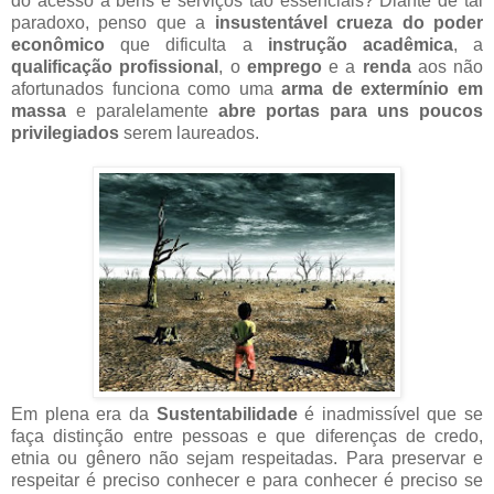
do acesso a bens e serviços tão essenciais? Diante de tal
paradoxo, penso que a
insustentável crueza do poder
econômico
que dificulta a
instrução acadêmica
, a
qualificação profissional
, o
emprego
e a
renda
aos não
afortunados funciona como uma
arma de extermínio em
massa
e paralelamente
abre portas para uns poucos
privilegiados
serem laureados.
Em plena era da
Sustentabilidade
é inadmissível que se
faça distinção entre pessoas e que diferenças de credo,
etnia ou gênero não sejam respeitadas. Para preservar e
respeitar é preciso conhecer e para conhecer é preciso se