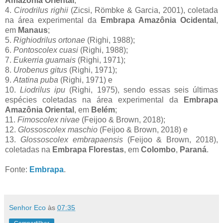
Amazônia Oriental
;
4.
Cirodrilus righii
(Zicsi, Römbke & Garcia, 2001), coletada
na área experimental da
Embrapa Amazônia Ocidental
,
em
Manaus
;
5.
Righiodrilus ortonae
(Righi, 1988);
6.
Pontoscolex cuasi
(Righi, 1988);
7.
Eukerria guamais
(Righi, 1971);
8.
Urobenus gitus
(Righi, 1971);
9.
Atatina puba
(Righi, 1971) e
10.
Liodrilus ipu
(Righi, 1975), sendo essas seis últimas
espécies coletadas na área experimental da
Embrapa
Amazônia Oriental
, em
Belém
;
11.
Fimoscolex nivae
(Feijoo & Brown, 2018);
12.
Glossoscolex maschio
(Feijoo & Brown, 2018) e
13.
Glossoscolex embrapaensis
(Feijoo & Brown, 2018),
coletadas na
Embrapa Florestas
, em
Colombo
,
Paraná
.
Fonte:
Embrapa
.
Senhor Eco
às
07:35