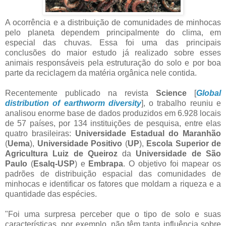
A ocorrência e a distribuição de comunidades de minhocas
pelo planeta dependem principalmente do clima, em
especial das chuvas. Essa foi uma das principais
conclusões do maior estudo já realizado sobre esses
animais responsáveis pela estruturação do solo e por boa
parte da reciclagem da matéria orgânica nele contida.
Recentemente publicado na revista
Science
[
Global
distribution of earthworm diversity
], o trabalho reuniu e
analisou enorme base de dados produzidos em 6.928 locais
de 57 países, por 134 instituições de pesquisa, entre elas
quatro brasileiras:
Universidade Estadual do Maranhão
(
Uema
),
Universidade Positivo
(
UP
),
Escola Superior de
Agricultura Luiz de Queiroz
da
Universidade de São
Paulo
(
Esalq-USP
) e
Embrapa
. O objetivo foi mapear os
padrões de distribuição espacial das comunidades de
minhocas e identificar os fatores que moldam a riqueza e a
quantidade das espécies.
"Foi uma surpresa perceber que o tipo de solo e suas
características, por exemplo, não têm tanta influência sobre