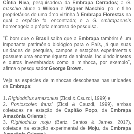
Cíntia Niva
, pesquisadora da
Embrapa Cerrados
; a
G.
maschio
alude a
Wilson
e
Wagner Maschio
, pai e filho
proprietários de uma área vizinha à
Embrapa Florestas
na
qual a espécie foi encontrada; e a
G. embrapaensis
homenageia a própria empresa de pesquisa.
"É bom que o
Brasil
saiba que a
Embrapa
também é um
importante patrimônio biológico para o País, já que suas
unidades de pesquisa, campos e estações experimentais
possuem uma enorme riqueza de animais, incluindo insetos
e outros invertebrados como a minhoca, por exemplo",
afirma o pesquisador
George Brown
.
Veja as espécies de minhocas descobertas nas unidades
da
Embrapa
:
1.
Righiodrilus amazonius
(Zicsi & Csuzdi, 1999) e
2.
Pontoscolex franzi
(Zicsi & Csuzdi, 1999), ambas
coletadas na estação de
Capitão Poço
, da
Embrapa
Amazônia Oriental
;
3.
Righiodrilus moju
(Bartz, Santos & James, 2017),
coletada na estação experimental de
Moju
, da
Embrapa