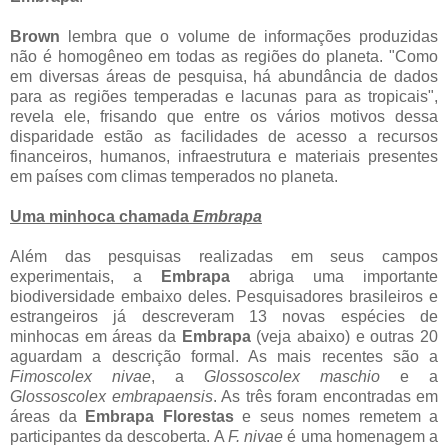
Brown
lembra que o volume de informações produzidas
não é homogêneo em todas as regiões do planeta. "Como
em diversas áreas de pesquisa, há abundância de dados
para as regiões temperadas e lacunas para as tropicais",
revela ele, frisando que entre os vários motivos dessa
disparidade estão as facilidades de acesso a recursos
financeiros, humanos, infraestrutura e materiais presentes
em países com climas temperados no planeta.
Uma minhoca chamada
Embrapa
Além das pesquisas realizadas em seus campos
experimentais, a
Embrapa
abriga uma importante
biodiversidade embaixo deles. Pesquisadores brasileiros e
estrangeiros já descreveram 13 novas espécies de
minhocas em áreas da
Embrapa
(veja abaixo) e outras 20
aguardam a descrição formal. As mais recentes são a
Fimoscolex nivae
, a
Glossoscolex maschio
e a
Glossoscolex embrapaensis
. As três foram encontradas em
áreas da
Embrapa Florestas
e seus nomes remetem a
participantes da descoberta. A
F. nivae
é uma homenagem a