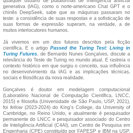
qualquer usuário de plataformas de inteligência artificial
generativa (IAG), como o norte-americano Chat GPT e o
chinês DeepSeek, sabe que as máquinas passaram no
teste: a consistência de suas respostas e a sofisticação de
suas formas de expressão superam, na verdade, a de
muitos interlocutores humanos.
Já vivemos em um dos futuros descritos pela ficção
científica. E o artigo
Passed the Turing Test: Living in
Turing Futures
, de Bernardo Nunes Gonçalves, discute a
relevância do Teste de Turing no mundo atual. E rastreia o
contexto histórico em que surgiu o conceito, sua influência
no desenvolvimento da IAG e as implicações técnicas,
sociais e filosóficas da nova realidade.
Gonçalves é doutor em modelagem computacional
(Laboratório Nacional de Computação Científica, LNCC,
2015) e filosofia (Universidade de São Paulo, USP, 2021),
foi
fellow
(2023-2024) do King’s College, da University of
Cambridge, no Reino Unido, e atualmente é pesquisador
permanente do LNCC e pesquisador associado do Centro
de Inteligência Artificial (C4AI), um Centro de Pesquisa em
Engenharia (CPE) constituído por FAPESP e IBM na USP.