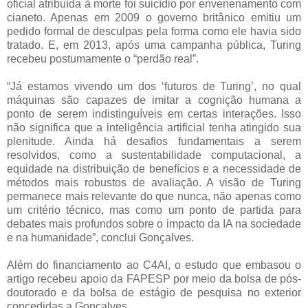
oficial atribuída à morte foi suicídio por envenenamento com
cianeto. Apenas em 2009 o governo britânico emitiu um
pedido formal de desculpas pela forma como ele havia sido
tratado. E, em 2013, após uma campanha pública, Turing
recebeu postumamente o “perdão real”.
“Já estamos vivendo um dos ‘futuros de Turing’, no qual
máquinas são capazes de imitar a cognição humana a
ponto de serem indistinguíveis em certas interações. Isso
não significa que a inteligência artificial tenha atingido sua
plenitude. Ainda há desafios fundamentais a serem
resolvidos, como a sustentabilidade computacional, a
equidade na distribuição de benefícios e a necessidade de
métodos mais robustos de avaliação. A visão de Turing
permanece mais relevante do que nunca, não apenas como
um critério técnico, mas como um ponto de partida para
debates mais profundos sobre o impacto da IA na sociedade
e na humanidade”, conclui Gonçalves.
Além do financiamento ao C4AI, o estudo que embasou o
artigo recebeu apoio da FAPESP por meio da bolsa de pós-
doutorado e da bolsa de estágio de pesquisa no exterior
concedidas a Gonçalves.